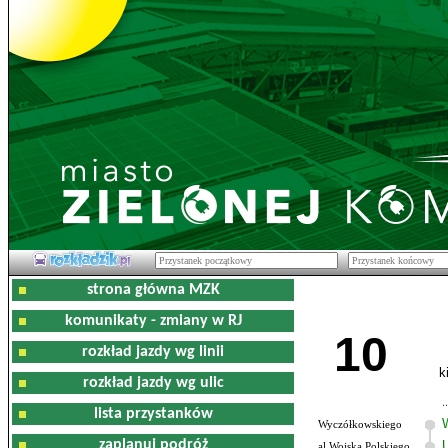
strona główna MZK
komunikaty - zmiany w RJ
10
rozkład jazdy wg linii
k
rozkład jazdy wg ulic
lista przystanków
Wyczółkowskiego
zaplanuj podróż
al.Wojska Polskiego