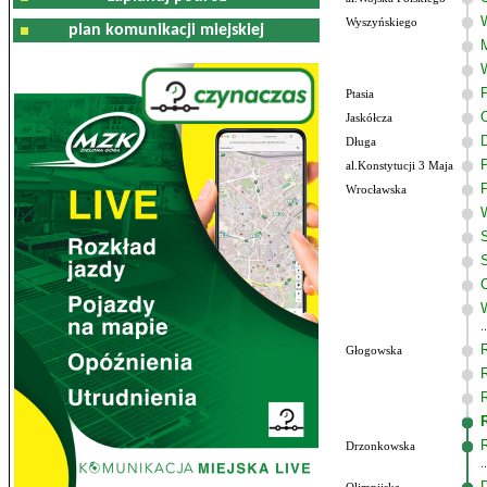
Wyszyńskiego
plan komunikacji miejskiej
Ptasia
Jaskółcza
Długa
al.Konstytucji 3 Maja
Wrocławska
Głogowska
Drzonkowska