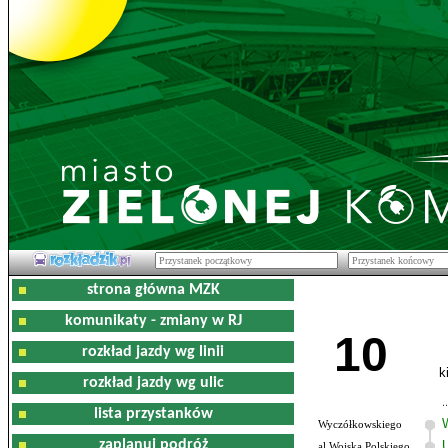
strona główna MZK
komunikaty - zmiany w RJ
10
rozkład jazdy wg linii
k
rozkład jazdy wg ulic
lista przystanków
Wyczółkowskiego
zaplanuj podróż
al.Wojska Polskiego