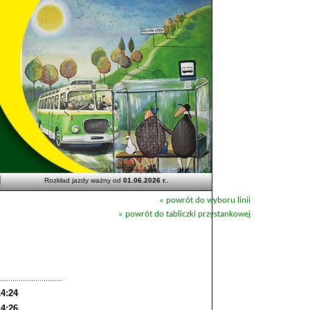
Rozkład jazdy ważny od
01.06.2026 r.
.
« powrót do wyboru linii
« powrót do tabliczki przystankowej
14:24
14:26