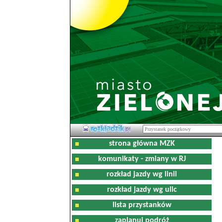
strona główna MZK
komunikaty - zmiany w RJ
rozkład jazdy wg linii
rozkład jazdy wg ulic
lista przystanków
zaplanuj podróż