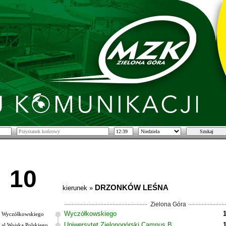
10
DRZONKÓW LEŚNA
kierunek »
Zielona Góra
Wyczółkowskiego
Wyczółkowskiego
Uniwersytet Zielonogórski Campus B
al.Wojska Polskiego