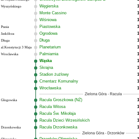
Węgierska
Wyszyńskiego
Monte Cassino
Wiśniowa
Piastowska
Ptasia
Ogrodowa
Jaskółcza
Długa
Długa
Planetarium
al.Konstytucji 3 Maja
Palmiarnia
Wrocławska
Wąska
Skrajna
Stadion żużlowy
Cmentarz Komunalny
Wrocławska
Zielona Góra - Racula
Racula Groszkowa (NŻ)
Głogowska
Racula Witosa
Racula Św. Mikołaja
Racula Dzieci Wrzesińskich
Racula Drzonkowska
Drzonkowska
Zielona Góra - Drzonków
Drzonków Olimpijska