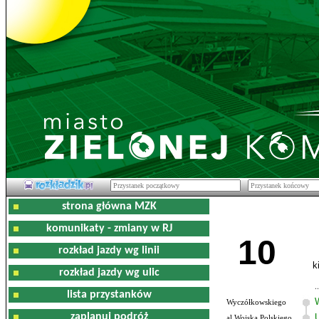
strona główna MZK
komunikaty - zmiany w RJ
10
rozkład jazdy wg linii
k
rozkład jazdy wg ulic
lista przystanków
Wyczółkowskiego
zaplanuj podróż
al.Wojska Polskiego