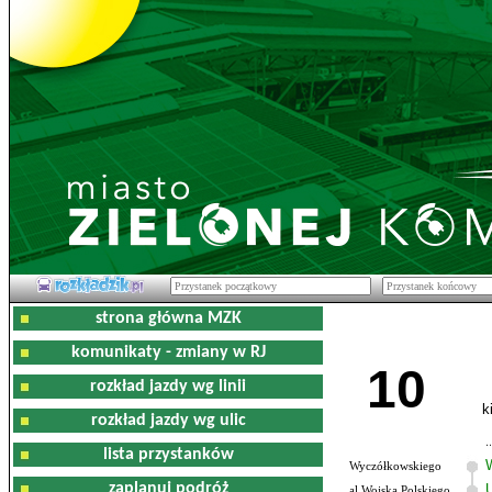
strona główna MZK
komunikaty - zmiany w RJ
10
rozkład jazdy wg linii
k
rozkład jazdy wg ulic
lista przystanków
Wyczółkowskiego
zaplanuj podróż
al.Wojska Polskiego