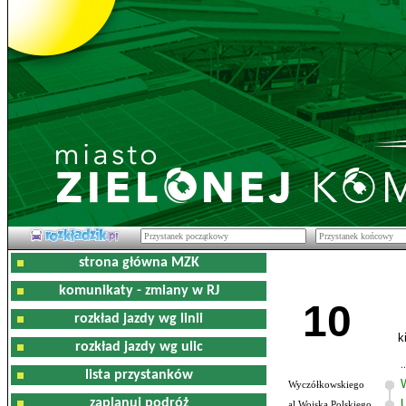
strona główna MZK
komunikaty - zmiany w RJ
10
rozkład jazdy wg linii
k
rozkład jazdy wg ulic
lista przystanków
Wyczółkowskiego
zaplanuj podróż
al.Wojska Polskiego