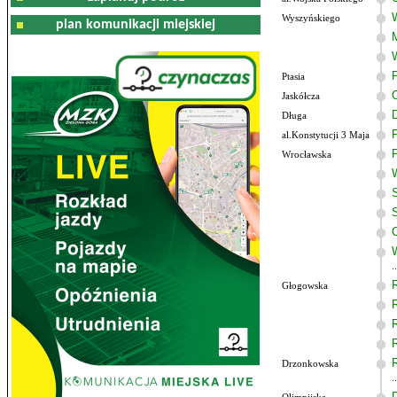
Wyszyńskiego
plan komunikacji miejskiej
Ptasia
Jaskółcza
Długa
al.Konstytucji 3 Maja
Wrocławska
Głogowska
Drzonkowska