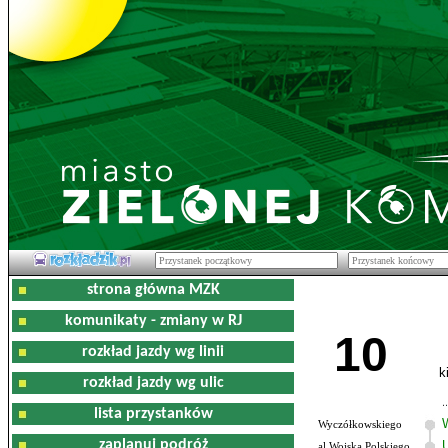
strona główna MZK
komunikaty - zmiany w RJ
10
rozkład jazdy wg linii
k
rozkład jazdy wg ulic
lista przystanków
Wyczółkowskiego
zaplanuj podróż
al.Wojska Polskiego