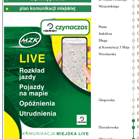
Wyszyńskiego
plan komunikacji miejskiej
Ptasia
Jaskółcza
Długa
al.Konstytucji 3 Maja
Wrocławska
Głogowska
Drzonkowska