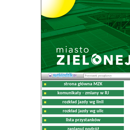
strona główna MZK
komunikaty - zmiany w RJ
rozkład jazdy wg linii
rozkład jazdy wg ulic
lista przystanków
zaplanuj podróż