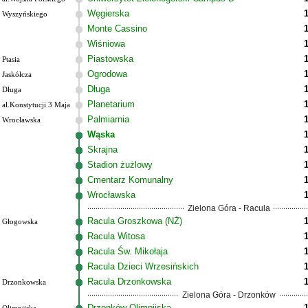
Węgierska
Wyszyńskiego
Monte Cassino
Wiśniowa
Piastowska
Ptasia
Ogrodowa
Jaskółcza
Długa
Długa
Planetarium
al.Konstytucji 3 Maja
Palmiarnia
Wrocławska
Wąska
Skrajna
Stadion żużlowy
Cmentarz Komunalny
Wrocławska
Zielona Góra - Racula
Racula Groszkowa (NŻ)
Głogowska
Racula Witosa
Racula Św. Mikołaja
Racula Dzieci Wrzesińskich
Racula Drzonkowska
Drzonkowska
Zielona Góra - Drzonków
Drzonków Olimpijska