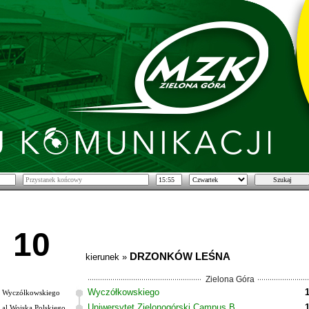
10
DRZONKÓW LEŚNA
kierunek »
Zielona Góra
Wyczółkowskiego
Wyczółkowskiego
Uniwersytet Zielonogórski Campus B
al.Wojska Polskiego