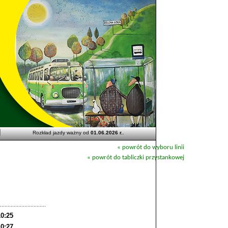
Rozkład jazdy ważny od
01.06.2026 r.
.
« powrót do wyboru linii
« powrót do tabliczki przystankowej
10:25
10:27