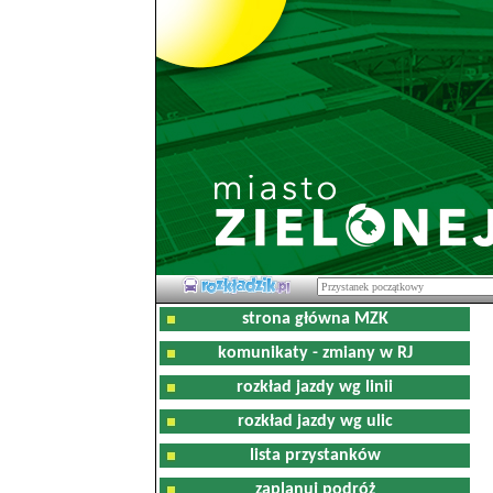
strona główna MZK
komunikaty - zmiany w RJ
rozkład jazdy wg linii
rozkład jazdy wg ulic
lista przystanków
zaplanuj podróż