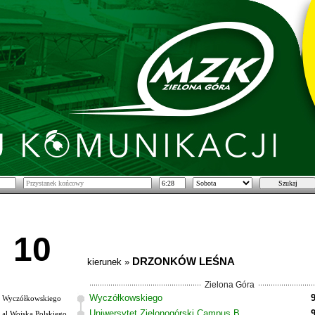
10
DRZONKÓW LEŚNA
kierunek »
Zielona Góra
Wyczółkowskiego
Wyczółkowskiego
Uniwersytet Zielonogórski Campus B
al.Wojska Polskiego