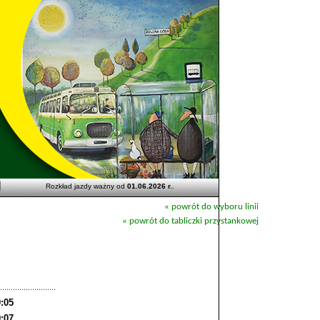
Rozkład jazdy ważny od
01.06.2026 r.
.
« powrót do wyboru linii
« powrót do tabliczki przystankowej
9:05
9:07