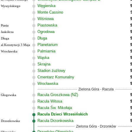
Węgierska
Wyszyńskiego
Monte Cassino
Wiśniowa
Piastowska
Ptasia
Ogrodowa
Jaskółcza
Długa
Długa
Planetarium
al.Konstytucji 3 Maja
Palmiarnia
Wrocławska
Wąska
Skrajna
Stadion żużlowy
Cmentarz Komunalny
Wrocławska
Zielona Góra - Racula
Racula Groszkowa (NŻ)
Głogowska
Racula Witosa
Racula Św. Mikołaja
Racula Dzieci Wrzesińskich
Racula Drzonkowska
Drzonkowska
Zielona Góra - Drzonków
Drzonków Olimpijska