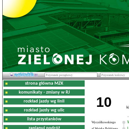
strona główna MZK
komunikaty - zmiany w RJ
10
rozkład jazdy wg linii
k
rozkład jazdy wg ulic
lista przystanków
Wyczółkowskiego
zaplanuj podróż
al.Wojska Polskiego