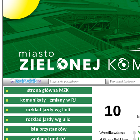
strona główna MZK
komunikaty - zmiany w RJ
10
rozkład jazdy wg linii
k
rozkład jazdy wg ulic
lista przystanków
Wyczółkowskiego
zaplanuj podróż
al.Wojska Polskiego