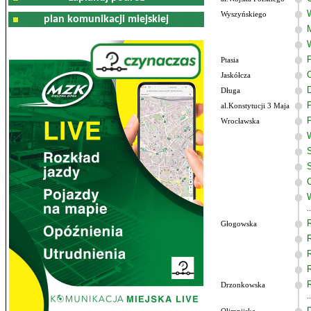
Wyszyńskiego
plan komunikacji miejskiej
Ptasia
Jaskółcza
Długa
al.Konstytucji 3 Maja
Wrocławska
Głogowska
Drzonkowska