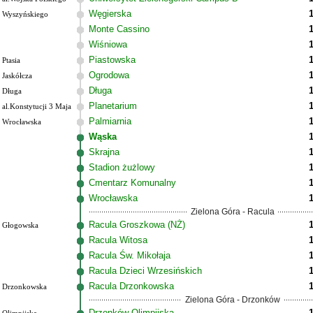
Węgierska
Wyszyńskiego
Monte Cassino
Wiśniowa
Piastowska
Ptasia
Ogrodowa
Jaskółcza
Długa
Długa
Planetarium
al.Konstytucji 3 Maja
Palmiarnia
Wrocławska
Wąska
Skrajna
Stadion żużlowy
Cmentarz Komunalny
Wrocławska
Zielona Góra - Racula
Racula Groszkowa (NŻ)
Głogowska
Racula Witosa
Racula Św. Mikołaja
Racula Dzieci Wrzesińskich
Racula Drzonkowska
Drzonkowska
Zielona Góra - Drzonków
Drzonków Olimpijska