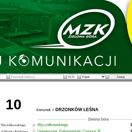
10
DRZONKÓW LEŚNA
kierunek »
Zielona Góra
Wyczółkowskiego
Wyczółkowskiego
Uniwersytet Zielonogórski Campus B
al.Wojska Polskiego