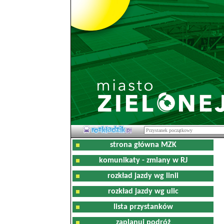
strona główna MZK
komunikaty - zmiany w RJ
rozkład jazdy wg linii
rozkład jazdy wg ulic
lista przystanków
zaplanuj podróż