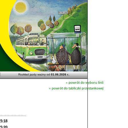
Rozkład jazdy ważny od
01.06.2026 r.
.
« powrót do wyboru linii
« powrót do tabliczki przystankowej
15:18
15:20