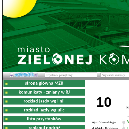
strona główna MZK
komunikaty - zmiany w RJ
10
rozkład jazdy wg linii
k
rozkład jazdy wg ulic
lista przystanków
Wyczółkowskiego
zaplanuj podróż
al.Wojska Polskiego