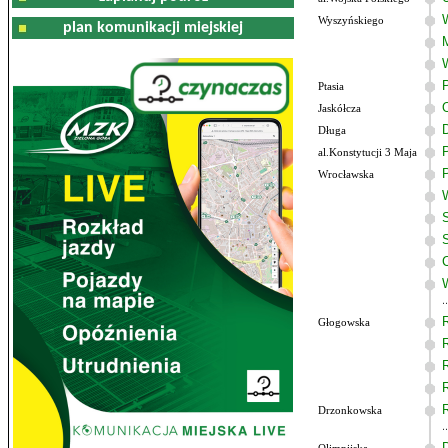
Wyszyńskiego
plan komunikacji miejskiej
Ptasia
Jaskółcza
Długa
al.Konstytucji 3 Maja
Wrocławska
Głogowska
Drzonkowska