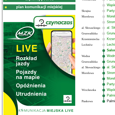
Wąsk
plan komunikacji miejskiej
Party
Skrajna
More
Morelowa
Stro
al. S
al. Słowackiego
Grun
Grunwaldzka
Krzem
Krzemieniecka
Lechi
Lechitów
Salo
Wodn
Wodna
Grun
Grunwaldzka
al. S
al. Słowackiego
Stro
Morelowa
More
Party
Wąsk
Wrocławska
Palmi
Palm
Piaskowa