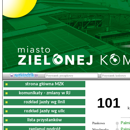
strona główna MZK
komunikaty - zmiany w RJ
101
rozkład jazdy wg linii
k
rozkład jazdy wg ulic
lista przystanków
Palm
Piaskowa
zaplanuj podróż
Palmi
Wrocławska