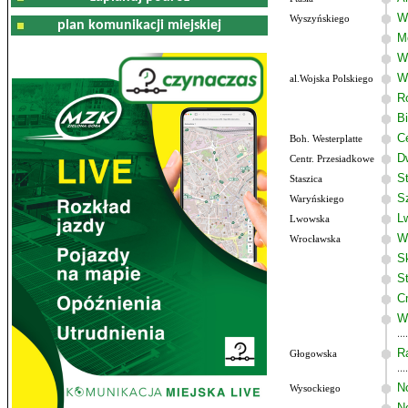
W
Wyszyńskiego
plan komunikacji miejskiej
M
W
W
al.Wojska Polskiego
R
B
C
Boh. Westerplatte
D
Centr. Przesiadkowe
S
Staszica
S
Waryńskiego
L
Lwowska
W
Wrocławska
S
S
C
W
R
Głogowska
N
Wysockiego
N