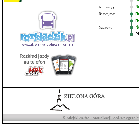
No
Innowacyjna
N
Rozwojowa
N
N
Naukowa
P
© Miejski Zakład Komunikacji Spółka z ogranic