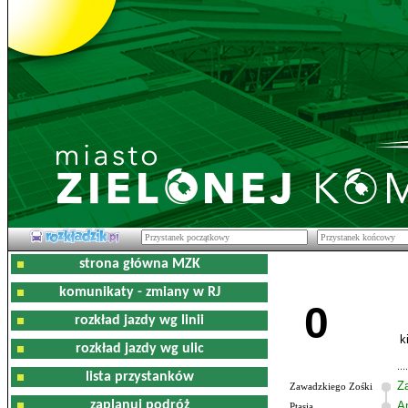
strona główna MZK
komunikaty - zmiany w RJ
0
rozkład jazdy wg linii
k
rozkład jazdy wg ulic
lista przystanków
Z
Zawadzkiego Zośki
zaplanuj podróż
Am
Ptasia