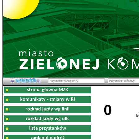
strona główna MZK
komunikaty - zmiany w RJ
0
rozkład jazdy wg linii
k
rozkład jazdy wg ulic
lista przystanków
zaplanuj podróż