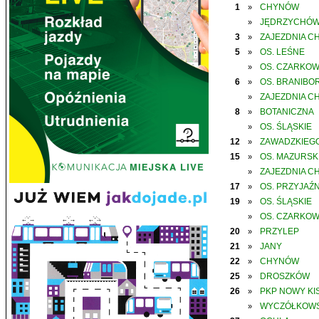
1
CHYNÓW
»
JĘDRZYCHÓ
»
3
ZAJEZDNIA C
»
5
OS. LEŚNE
»
OS. CZARKO
»
6
OS. BRANIBO
»
ZAJEZDNIA C
»
8
BOTANICZNA
»
OS. ŚLĄSKIE
»
12
ZAWADZKIEGO
»
15
OS. MAZURSK
»
ZAJEZDNIA C
»
17
OS. PRZYJAŹN
»
19
OS. ŚLĄSKIE
»
OS. CZARKO
»
20
PRZYLEP
»
21
JANY
»
22
CHYNÓW
»
25
DROSZKÓW
»
26
PKP NOWY KIS
»
WYCZÓŁKOWS
»