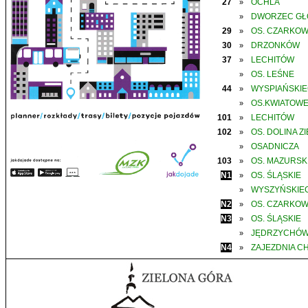
27
OCHLA
»
DWORZEC G
»
29
OS. CZARKO
»
30
DRZONKÓW
»
37
LECHITÓW
»
OS. LEŚNE
»
44
WYSPIAŃSKI
»
OS.KWIATOW
»
101
LECHITÓW
»
102
OS. DOLINA Z
»
OSADNICZA
»
103
OS. MAZURSK
»
N1
OS. ŚLĄSKIE
»
WYSZYŃSKIE
»
N2
OS. CZARKO
»
N3
OS. ŚLĄSKIE
»
JĘDRZYCHÓ
»
N4
ZAJEZDNIA C
»