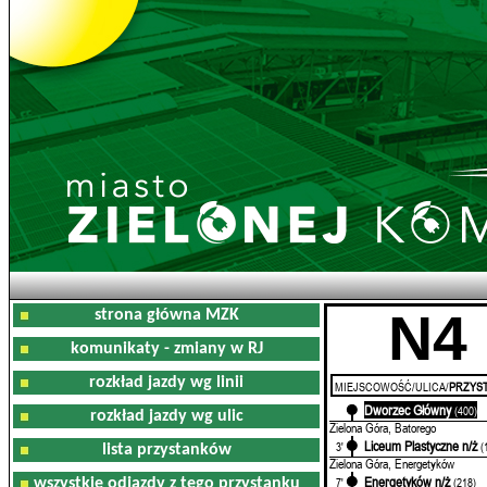
N4
strona główna MZK
komunikaty - zmiany w RJ
rozkład jazdy wg linii
MIEJSCOWOŚĆ/ULICA/
PRZYST
Dworzec Główny
0'
(400)
rozkład jazdy wg ulic
Zielona Góra, Batorego
Liceum Plastyczne n/ż
3'
(
lista przystanków
Zielona Góra, Energetyków
Energetyków n/ż
7'
(218)
wszystkie odjazdy z tego przystanku