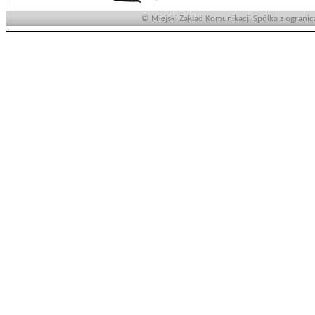
© Miejski Zakład Komunikacji Spółka z ogranic