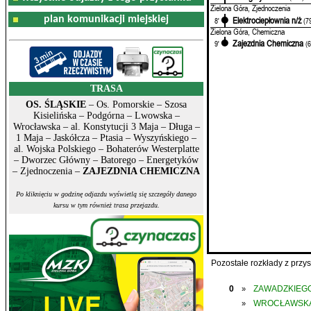
Zielona Góra, Zjednoczenia
plan komunikacji miejskiej
Elektrociepłownia n/ż
8'
(7
Zielona Góra, Chemiczna
Zajezdnia Chemiczna
9'
(
TRASA
OS. ŚLĄSKIE
– Os. Pomorskie – Szosa
Kisielińska – Podgórna – Lwowska –
Wrocławska – al. Konstytucji 3 Maja – Długa –
1 Maja – Jaskółcza – Ptasia – Wyszyńskiego –
al. Wojska Polskiego – Bohaterów Westerplatte
– Dworzec Główny – Batorego – Energetyków
– Zjednoczenia –
ZAJEZDNIA CHEMICZNA
Po kliknięciu w godzinę odjazdu wyświetlą się szczegóły danego
kursu w tym również trasa przejazdu.
Pozostałe rozkłady z prz
0
ZAWADZKIEGO
»
WROCŁAWSK
»