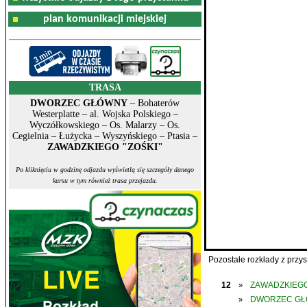
plan komunikacji miejskiej
TRASA
DWORZEC GŁÓWNY
– Bohaterów
Westerplatte – al. Wojska Polskiego –
Wyczółkowskiego – Os. Malarzy – Os.
Cegielnia – Łużycka – Wyszyńskiego – Ptasia –
ZAWADZKIEGO "ZOŚKI"
Po kliknięciu w godzinę odjazdu wyświetlą się szczegóły danego
kursu w tym również trasa przejazdu.
Pozostałe rozkłady z prz
12
ZAWADZKIEGO
»
DWORZEC G
»