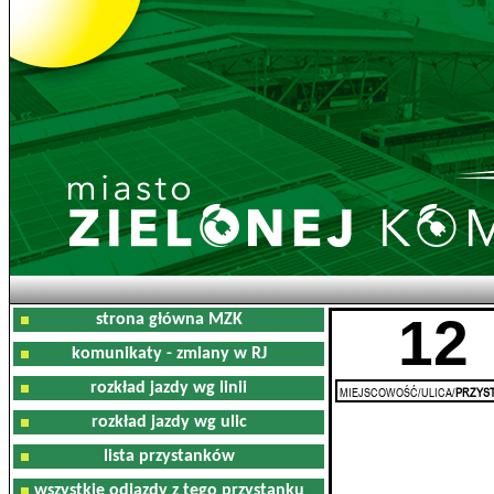
12
strona główna MZK
komunikaty - zmiany w RJ
rozkład jazdy wg linii
MIEJSCOWOŚĆ/ULICA/
PRZYST
rozkład jazdy wg ulic
lista przystanków
wszystkie odjazdy z tego przystanku