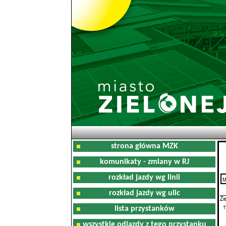
strona główna MZK
komunikaty - zmiany w RJ
rozkład jazdy wg linii
M
0
rozkład jazdy wg ulic
Zi
1
lista przystanków
wszystkie odjazdy z tego przystanku