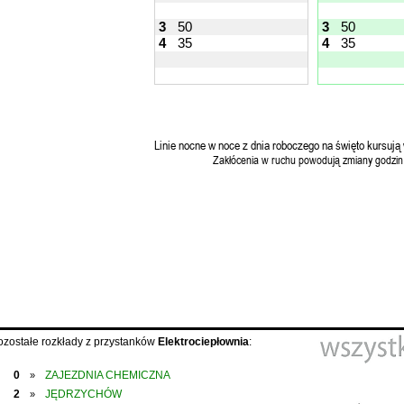
3
50
3
50
4
35
4
35
Linie nocne w noce z dnia roboczego na święto kursują 
Zakłócenia w ruchu powodują zmiany godzin
ozostałe rozkłady z przystanków
Elektrociepłownia
:
0
ZAJEZDNIA CHEMICZNA
»
2
JĘDRZYCHÓW
»