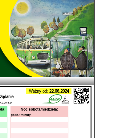
Ważny od:
22.06.2024
 żądanie
k.zgora.pl
ta:
Noc sobota/niedziela:
godz./ minuty