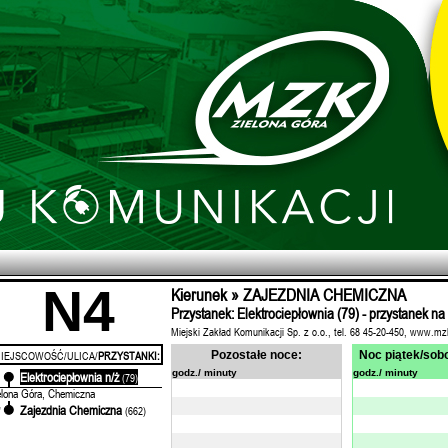
N4
Kierunek » ZAJEZDNIA CHEMICZNA
Przystanek: Elektrociepłownia (79) - przystanek na
Miejski Zakład Komunikacji Sp. z o.o., tel. 68 45-20-450, www.mz
IEJSCOWOŚĆ/ULICA/
PRZYSTANKI:
Pozostałe noce:
Noc piątek/sobo
godz./ minuty
godz./ minuty
Elektrociepłownia n/ż
'
(79)
elona Góra, Chemiczna
Zajezdnia Chemiczna
'
(662)