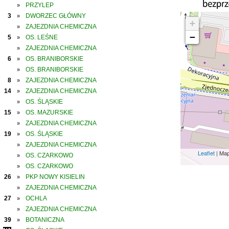
PRZYLEP
»
3
DWORZEC GŁÓWNY
»
+
ZAJEZDNIA CHEMICZNA
»
−
5
OS. LEŚNE
»
ZAJEZDNIA CHEMICZNA
»
6
OS. BRANIBORSKIE
»
OS. BRANIBORSKIE
»
8
ZAJEZDNIA CHEMICZNA
»
14
ZAJEZDNIA CHEMICZNA
»
OS. ŚLĄSKIE
»
15
OS. MAZURSKIE
»
ZAJEZDNIA CHEMICZNA
»
19
OS. ŚLĄSKIE
»
ZAJEZDNIA CHEMICZNA
»
Leaflet
| Ma
OS. CZARKOWO
»
OS. CZARKOWO
»
26
PKP NOWY KISIELIN
»
ZAJEZDNIA CHEMICZNA
»
27
OCHLA
»
ZAJEZDNIA CHEMICZNA
»
39
BOTANICZNA
»