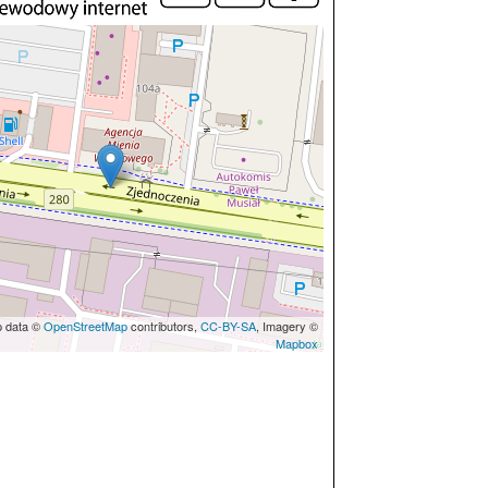
p data ©
OpenStreetMap
contributors,
CC-BY-SA
, Imagery ©
Mapbox