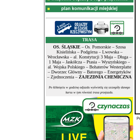
plan komunikacji miejskiej
TRASA
OS. ŚLĄSKIE
– Os. Pomorskie – Szosa
Kisielińska – Podgórna – Lwowska –
Wrocławska – al. Konstytucji 3 Maja – Długa –
1 Maja – Jaskółcza – Ptasia – Wyszyńskiego –
al. Wojska Polskiego – Bohaterów Westerplatte
– Dworzec Główny – Batorego – Energetyków
– Zjednoczenia –
ZAJEZDNIA CHEMICZNA
Po kliknięciu w godzinę odjazdu wyświetlą się szczegóły danego
kursu w tym również trasa przejazdu.
P