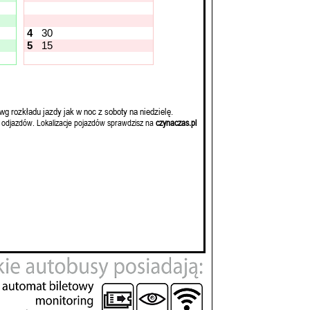
4
30
5
15
wg rozkładu jazdy jak w noc z soboty na niedzielę.
 odjazdów. Lokalizacje pojazdów sprawdzisz na
czynaczas.pl