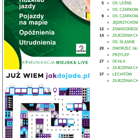
5
OS. LEŚNE
»
OS. CZARKO
»
9
OS. CZARKO
»
JĘDRZYCHÓ
»
12
ZAWADZKIEGO
»
14
ZAJEZDNIA C
»
OS. ŚLĄSKIE
»
20
DWORZEC G
»
PRZYLEP
»
27
OCHLA
»
ZAJEZDNIA C
»
37
LECHITÓW
»
ZAJEZDNIA C
»