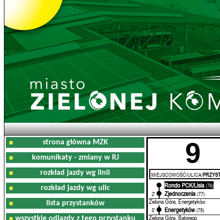
9
strona główna MZK
komunikaty - zmiany w RJ
rozkład jazdy wg linii
MIEJSCOWOŚĆ/ULICA/
PRZYST
Rondo PCK/Lisia
0'
(76)
rozkład jazdy wg ulic
Zjednoczenia
2'
(77)
Zielona Góra, Energetyków
lista przystanków
Energetyków
5'
(78)
Zielona Góra, Batorego
wszystkie odjazdy z tego przystanku