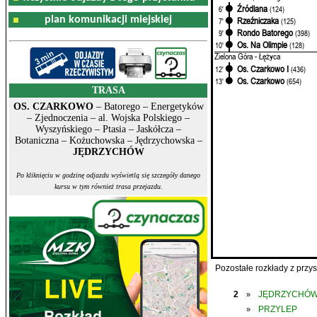
Źródlana
6'
(124)
plan komunikacji miejskiej
Rzeźniczaka
7'
(125)
Rondo Batorego
9'
(398)
Os. Na Olimpie
10'
(128)
Zielona Góra - Łężyca
Os. Czarkowo I
12'
(436)
Os. Czarkowo
13'
(654)
TRASA
OS. CZARKOWO
– Batorego – Energetyków
– Zjednoczenia – al. Wojska Polskiego –
Wyszyńskiego – Ptasia – Jaskółcza –
Botaniczna – Kożuchowska – Jędrzychowska –
JĘDRZYCHÓW
Po kliknięciu w godzinę odjazdu wyświetlą się szczegóły danego
kursu w tym również trasa przejazdu.
Pozostałe rozkłady z prz
2
JĘDRZYCHÓ
»
PRZYLEP
»