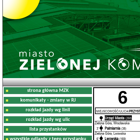
6
strona główna MZK
komunikaty - zmiany w RJ
rozkład jazdy wg linii
MIEJSCOWOŚĆ/ULICA/
PRZYST
Urząd Miasta
0'
(268)
rozkład jazdy wg ulic
Zielona Góra, Wrocławska
Palmiarnia
3'
(38)
lista przystanków
Zielona Góra, Lwowska
Lwowska
6'
(169)
wszystkie odjazdy z tego przystanku