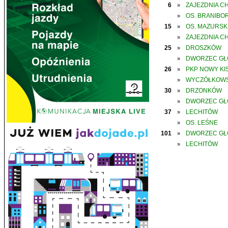
6
ZAJEZDNIA C
»
OS. BRANIBO
»
15
OS. MAZURSK
»
ZAJEZDNIA C
»
25
DROSZKÓW
»
DWORZEC G
»
26
PKP NOWY KIS
»
WYCZÓŁKOWS
»
30
DRZONKÓW
»
DWORZEC G
»
37
LECHITÓW
»
OS. LEŚNE
»
101
DWORZEC G
»
LECHITÓW
»