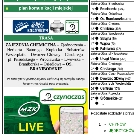
Zielona Góra, Braniborska
plan komunikacji miejskiej
Braniborska
9'
(384)
Zielona Góra, Osiedlowa
Os. Braniborskie
11'
(391)
Zielona Góra, Chmielna
Chmielna
12'
(392)
Zielona Góra, Wrocławska
TRASA
Skrajna
16'
(69)
Wąska
17'
(70)
ZAJEZDNIA CHEMICZNA
– Zjednoczenia –
Palmiarnia
19'
(72)
Herberta – Batorego – Kupiecka – Bohaterów
Zielona Góra, pl.Piłsudskiego
Westerplatte – Dworzec Główny – Chrobrego –
Urząd Miasta
21'
(265)
pl. Piłsudskiego – Wrocławska – Lwowska –
Zielona Góra, Chrobrego
Braniborska – Osiedlowa –
OS.
Chrobrego
22'
(266)
BRANIBORSKIE
Zielona Góra, Centr. Przesiadkow
Dworzec Główny
24'
(400)
Po kliknięciu w godzinę odjazdu wyświetlą się szczegóły danego
Zielona Góra, Boh. Westerplatte
kursu w tym również trasa przejazdu.
Centrum
26'
(174)
Zielona Góra, Kupiecka
Śródmieście
27'
(21)
...
Pozostałe rozkłady z prz
1
CHYNÓW
»
JĘDRZYCHÓ
»