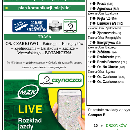
Prosta
3'
(381)
plan komunikacji miejskiej
Agrestowa
4'
(382)
Zielona Góra, Działkowa
Kręta n/ż
5'
(479)
Działkowa n/ż
6'
(480)
Zielona Góra, Zjednoczenia
Zjednoczenia
7'
(77)
TRASA
Zielona Góra, Energetyków
Energetyków
10'
(78)
OS. CZARKOWO
– Batorego – Energetyków
Zielona Góra, Batorego
– Zjednoczenia – Działkowa – Zacisze –
Źródlana
11'
(124)
Wyszyńskiego –
BOTANICZNA
Rzeźniczaka
12'
(125)
Rondo Batorego
14'
(398)
Po kliknięciu w godzinę odjazdu wyświetlą się szczegóły danego
Os. Na Olimpie
15'
(128)
kursu w tym również trasa przejazdu.
Zielona Góra - Łężyca
Os. Czarkowo I
17'
(436)
Os. Czarkowo
18'
(654)
Pozostałe rozkłady z prz
Campus B
:
10
DRZONKÓW
»