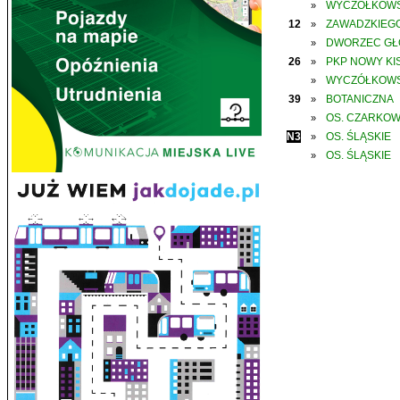
WYCZÓŁKOWS
»
12
ZAWADZKIEGO
»
DWORZEC G
»
26
PKP NOWY KIS
»
WYCZÓŁKOWS
»
39
BOTANICZNA
»
OS. CZARKO
»
N3
OS. ŚLĄSKIE
»
OS. ŚLĄSKIE
»