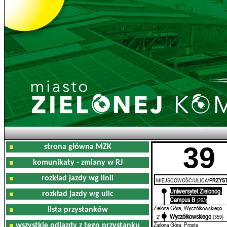
39
strona główna MZK
komunikaty - zmiany w RJ
rozkład jazdy wg linii
MIEJSCOWOŚĆ/ULICA/
PRZYST
Uniwersytet Zielonog.
0'
rozkład jazdy wg ulic
Campus B
(263)
Zielona Góra, Wyczółkowskiego
lista przystanków
Wyczółkowskiego
2'
(359)
Zielona Góra, Prosta
wszystkie odjazdy z tego przystanku