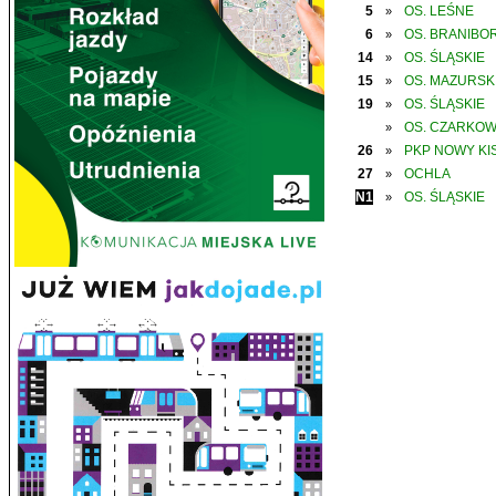
5
OS. LEŚNE
»
6
OS. BRANIBO
»
14
OS. ŚLĄSKIE
»
15
OS. MAZURSK
»
19
OS. ŚLĄSKIE
»
OS. CZARKO
»
26
PKP NOWY KIS
»
27
OCHLA
»
N1
OS. ŚLĄSKIE
»