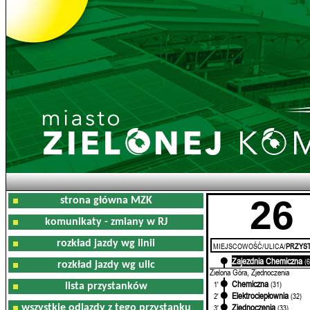
26
strona główna MZK
komunikaty - zmiany w RJ
rozkład jazdy wg linii
MIEJSCOWOŚĆ/ULICA/
PRZYST
Zajezdnia Chemiczna
0'
(
rozkład jazdy wg ulic
Zielona Góra, Zjednoczenia
Chemiczna
1'
(31)
lista przystanków
Elektrociepłownia
2'
(32)
Zjednoczenia
wszystkie odjazdy z tego przystanku
3'
(33)