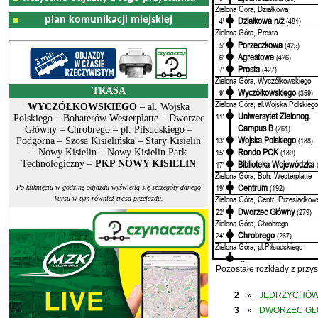
Zielona Góra, Działkowa
plan komunikacji miejskiej
Działkowa n/ż
4'
(481)
Zielona Góra, Prosta
Porzeczkowa
5'
(425)
Agrestowa
6'
(426)
Prosta
7'
(427)
Zielona Góra, Wyczółkowskiego
TRASA
Wyczółkowskiego
9'
(359)
Zielona Góra, al.Wojska Polskiego
WYCZÓŁKOWSKIEGO
– al. Wojska
Uniwersytet Zielonog.
11'
Polskiego – Bohaterów Westerplatte – Dworzec
Campus B
(261)
Główny – Chrobrego – pl. Piłsudskiego –
Wojska Polskiego
13'
(188)
Podgórna – Szosa Kisielińska – Stary Kisielin
Rondo PCK
– Nowy Kisielin – Nowy Kisielin Park
15'
(189)
Technologiczny –
PKP NOWY KISIELIN
Biblioteka Wojewódzka
17'
Zielona Góra, Boh. Westerplatte
Centrum
19'
(192)
Po kliknięciu w godzinę odjazdu wyświetlą się szczegóły danego
Zielona Góra, Centr. Przesiadkow
kursu w tym również trasa przejazdu.
Dworzec Główny
22'
(279)
Zielona Góra, Chrobrego
Chrobrego
24'
(267)
Zielona Góra, pl.Piłsudskiego
...
Pozostałe rozkłady z prz
2
JĘDRZYCHÓ
»
3
DWORZEC G
»