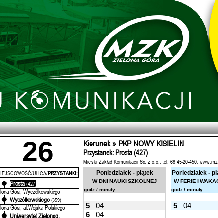
26
Kierunek » PKP NOWY KISIELIN
Przystanek: Prosta (427)
Miejski Zakład Komunikacji Sp. z o.o., tel. 68 45-20-450, www.mz
IEJSCOWOŚĆ/ULICA/
PRZYSTANKI:
Poniedziałek - piątek
Poniedziałek - pi
W DNI NAUKI SZKOLNEJ
W FERIE I WAKA
Prosta
'
(427)
godz./ minuty
godz./ minuty
elona Góra, Wyczółkowskiego
Wyczółkowskiego
'
(359)
5
04
5
04
elona Góra, al.Wojska Polskiego
6
04
Uniwersytet Zielonog.
'