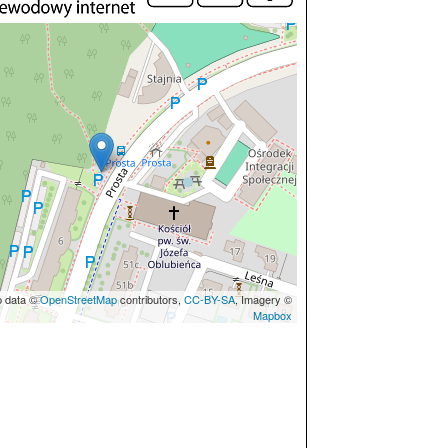
p data ©
OpenStreetMap
contributors,
CC-BY-SA
, Imagery ©
Mapbox