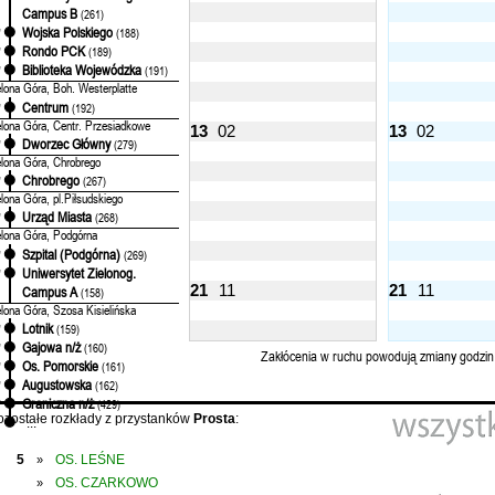
Campus B
(261)
Wojska Polskiego
'
(188)
Rondo PCK
'
(189)
Biblioteka Wojewódzka
'
(191)
elona Góra, Boh. Westerplatte
Centrum
'
(192)
elona Góra, Centr. Przesiadkowe
13
02
13
02
Dworzec Główny
'
(279)
elona Góra, Chrobrego
Chrobrego
'
(267)
elona Góra, pl.Piłsudskiego
Urząd Miasta
'
(268)
elona Góra, Podgórna
Szpital (Podgórna)
'
(269)
Uniwersytet Zielonog.
'
21
11
21
11
Campus A
(158)
elona Góra, Szosa Kisielińska
Lotnik
'
(159)
Gajowa n/ż
'
(160)
Zakłócenia w ruchu powodują zmiany godzin
Os. Pomorskie
'
(161)
Augustowska
'
(162)
Graniczna n/ż
'
(429)
ozostałe rozkłady z przystanków
Prosta
:
...
5
OS. LEŚNE
»
OS. CZARKOWO
»