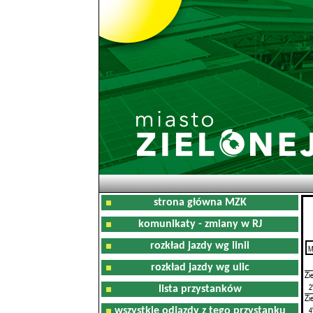
strona główna MZK
komunikaty - zmiany w RJ
rozkład jazdy wg linii
M
0
rozkład jazdy wg ulic
Zi
2
lista przystanków
Zi
4
wszystkie odjazdy z tego przystanku