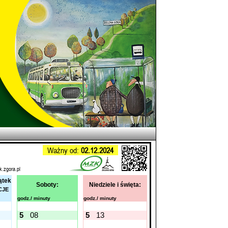
Ważny od:
02.12.2024
k.zgora.pl
ątek
Soboty:
Niedziele i święta:
CJE
godz./ minuty
godz./ minuty
5
08
5
13