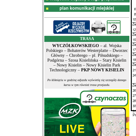
plan komunikacji miejskiej
6
8
10
Zi
12
Zi
TRASA
15
Zi
WYCZÓŁKOWSKIEGO
– al. Wojska
17
Polskiego – Bohaterów Westerplatte – Dworzec
Zi
Główny – Chrobrego – pl. Piłsudskiego –
19
Podgórna – Szosa Kisielińska – Stary Kisielin
Zi
– Nowy Kisielin – Nowy Kisielin Park
21
Technologiczny –
PKP NOWY KISIELIN
24
Po kliknięciu w godzinę odjazdu wyświetlą się szczegóły danego
Zi
kursu w tym również trasa przejazdu.
26
27
28
30
31
P