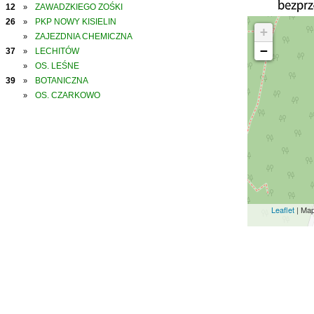
12
ZAWADZKIEGO ZOŚKI
»
26
PKP NOWY KISIELIN
»
+
ZAJEZDNIA CHEMICZNA
»
−
37
LECHITÓW
»
OS. LEŚNE
»
39
BOTANICZNA
»
OS. CZARKOWO
»
Leaflet
| Ma