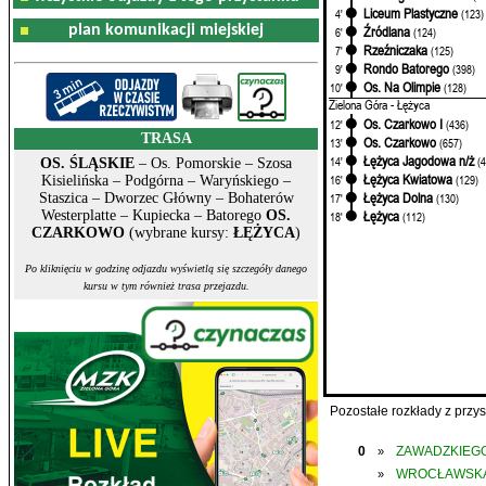
Liceum Plastyczne
4'
(123)
plan komunikacji miejskiej
Źródlana
6'
(124)
Rzeźniczaka
7'
(125)
Rondo Batorego
9'
(398)
Os. Na Olimpie
10'
(128)
Zielona Góra - Łężyca
Os. Czarkowo I
12'
(436)
TRASA
Os. Czarkowo
13'
(657)
Łężyca Jagodowa n/ż
14'
(
OS. ŚLĄSKIE
– Os. Pomorskie – Szosa
Łężyca Kwiatowa
16'
(129)
Kisielińska – Podgórna – Waryńskiego –
Łężyca Dolna
17'
(130)
Staszica – Dworzec Główny – Bohaterów
Łężyca
Westerplatte – Kupiecka – Batorego
OS.
18'
(112)
CZARKOWO
(wybrane kursy:
ŁĘŻYCA
)
Po kliknięciu w godzinę odjazdu wyświetlą się szczegóły danego
kursu w tym również trasa przejazdu.
Pozostałe rozkłady z prz
0
ZAWADZKIEGO
»
WROCŁAWSK
»