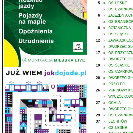
5
OS. LEŚNE
»
OS. CZARKO
»
6
ZAJEZDNIA C
»
OS. BRANIBO
»
8
BOTANICZNA
»
OS. ŚLĄSKIE
»
12
ZAWADZKIEGO
»
DWORZEC G
»
17
OS. PRZYJAŹN
»
DWORZEC G
»
19
OS. ŚLĄSKIE
»
OS. CZARKO
»
20
DWORZEC G
»
PRZYLEP
»
26
PKP NOWY KIS
»
WYCZÓŁKOWS
»
27
OCHLA
»
DWORZEC G
»
29
OS. CZARKO
»
37
LECHITÓW
»
OS. LEŚNE
»