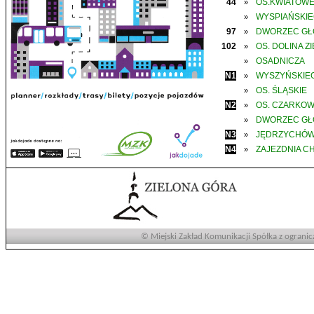
44
OS.KWIATOW
»
WYSPIAŃSKI
»
97
DWORZEC G
»
102
OS. DOLINA Z
»
OSADNICZA
»
N1
WYSZYŃSKIE
»
OS. ŚLĄSKIE
»
N2
OS. CZARKO
»
DWORZEC G
»
N3
JĘDRZYCHÓ
»
N4
ZAJEZDNIA C
»
© Miejski Zakład Komunikacji Spółka z ogranic