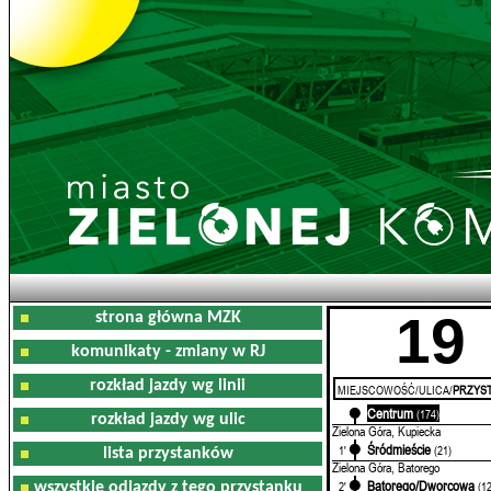
19
strona główna MZK
komunikaty - zmiany w RJ
rozkład jazdy wg linii
MIEJSCOWOŚĆ/ULICA/
PRZYST
Centrum
0'
(174)
rozkład jazdy wg ulic
Zielona Góra, Kupiecka
Śródmieście
1'
(21)
lista przystanków
Zielona Góra, Batorego
Batorego/Dworcowa
2'
(1
wszystkie odjazdy z tego przystanku