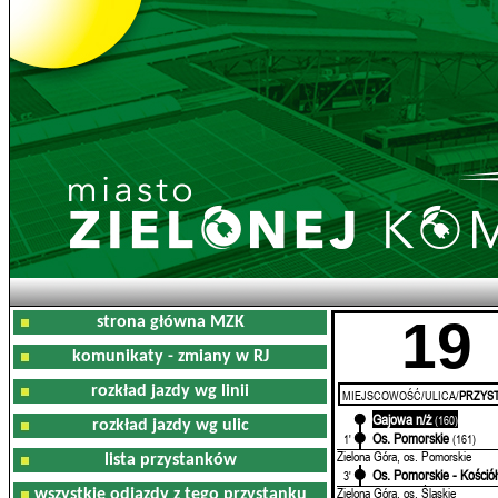
19
strona główna MZK
komunikaty - zmiany w RJ
rozkład jazdy wg linii
MIEJSCOWOŚĆ/ULICA/
PRZYST
Gajowa n/ż
0'
(160)
rozkład jazdy wg ulic
Os. Pomorskie
1'
(161)
Zielona Góra, os. Pomorskie
lista przystanków
Os. Pomorskie - Kościół
3'
Zielona Góra, os. Śląskie
wszystkie odjazdy z tego przystanku