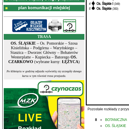
Os. Śląskie I
4'
(349)
plan komunikacji miejskiej
Os. Śląskie
5'
(350)
TRASA
OS. ŚLĄSKIE
– Os. Pomorskie – Szosa
Kisielińska – Podgórna – Waryńskiego –
Staszica – Dworzec Główny – Bohaterów
Westerplatte – Kupiecka – Batorego
OS.
CZARKOWO
(wybrane kursy:
ŁĘŻYCA
)
Po kliknięciu w godzinę odjazdu wyświetlą się szczegóły danego
kursu w tym również trasa przejazdu.
Pozostałe rozkłady z prz
8
BOTANICZNA
»
OS. ŚLĄSKIE
»