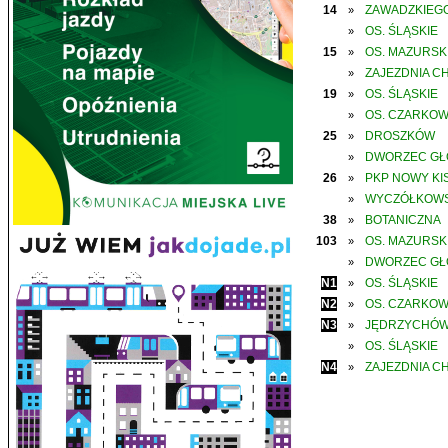
14
ZAWADZKIEGO
»
OS. ŚLĄSKIE
»
15
OS. MAZURSK
»
ZAJEZDNIA C
»
19
OS. ŚLĄSKIE
»
OS. CZARKO
»
25
DROSZKÓW
»
DWORZEC G
»
26
PKP NOWY KIS
»
WYCZÓŁKOWS
»
38
BOTANICZNA
»
103
OS. MAZURSK
»
DWORZEC G
»
N1
OS. ŚLĄSKIE
»
N2
OS. CZARKO
»
N3
JĘDRZYCHÓ
»
OS. ŚLĄSKIE
»
N4
ZAJEZDNIA C
»