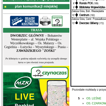
Rondo PCK
6'
(189)
plan komunikacji miejskiej
Biblioteka Wojewódzka
8'
Zielona Góra, Boh. Westerplatte
Centrum
10'
(192)
Zielona Góra, Centr. Przesiadkow
Dworzec Główny
13'
(172)
TRASA
DWORZEC GŁÓWNY
– Bohaterów
Westerplatte – al. Wojska Polskiego –
Wyczółkowskiego – Os. Malarzy – Os.
Cegielnia – Łużycka – Wyszyńskiego – Ptasia –
ZAWADZKIEGO "ZOŚKI"
Po kliknięciu w godzinę odjazdu wyświetlą się szczegóły danego
kursu w tym również trasa przejazdu.
Pozostałe rozkłady z prz
5
OS. LEŚNE
»
OS. CZARKO
»