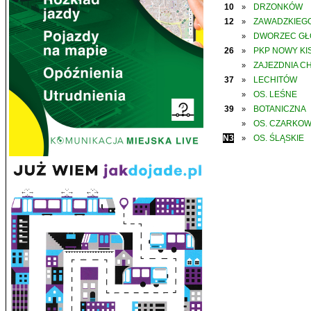
10
DRZONKÓW
»
12
ZAWADZKIEGO
»
DWORZEC G
»
26
PKP NOWY KIS
»
ZAJEZDNIA C
»
37
LECHITÓW
»
OS. LEŚNE
»
39
BOTANICZNA
»
OS. CZARKO
»
N3
OS. ŚLĄSKIE
»