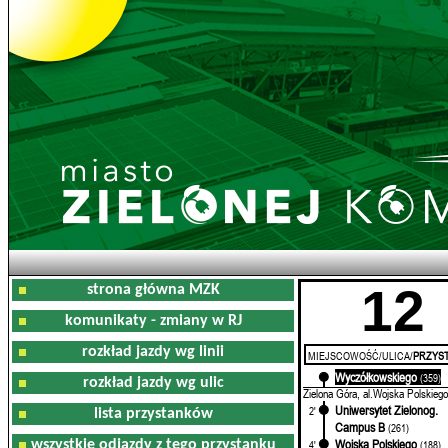
12
strona główna MZK
komunikaty - zmiany w RJ
rozkład jazdy wg linii
MIEJSCOWOŚĆ/ULICA/
PRZYST
Wyczółkowskiego
0'
(359)
rozkład jazdy wg ulic
Zielona Góra, al.Wojska Polskiego
Uniwersytet Zielonog.
2'
lista przystanków
Campus B
(261)
Wojska Polskiego
wszystkie odjazdy z tego przystanku
4'
(188)