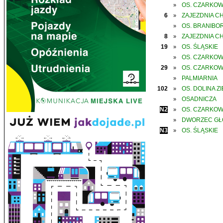
OS. CZARKO
»
6
ZAJEZDNIA C
»
OS. BRANIBO
»
8
ZAJEZDNIA C
»
19
OS. ŚLĄSKIE
»
OS. CZARKO
»
29
OS. CZARKO
»
PALMIARNIA
»
102
OS. DOLINA Z
»
OSADNICZA
»
N2
OS. CZARKO
»
DWORZEC G
»
N3
OS. ŚLĄSKIE
»