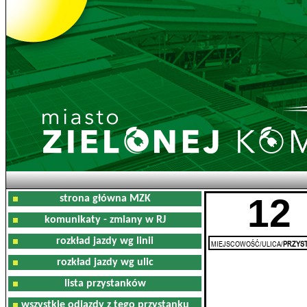
12
strona główna MZK
komunikaty - zmiany w RJ
rozkład jazdy wg linii
MIEJSCOWOŚĆ/ULICA/
PRZYST
rozkład jazdy wg ulic
lista przystanków
wszystkie odjazdy z tego przystanku