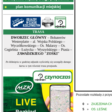
plan komunikacji miejskiej
TRASA
DWORZEC GŁÓWNY
– Bohaterów
Westerplatte – al. Wojska Polskiego –
Wyczółkowskiego – Os. Malarzy – Os.
Cegielnia – Łużycka – Wyszyńskiego – Ptasia –
ZAWADZKIEGO "ZOŚKI"
Po kliknięciu w godzinę odjazdu wyświetlą się szczegóły danego
kursu w tym również trasa przejazdu.
Pozostałe rozkłady z prz
0
ZAJEZDNIA C
»
5
OS. LEŚNE
»