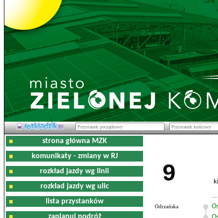
strona główna MZK
komunikaty - zmiany w RJ
9
rozkład jazdy wg linii
k
rozkład jazdy wg ulic
lista przystanków
O
Odrzańska
zaplanuj podróż
Os