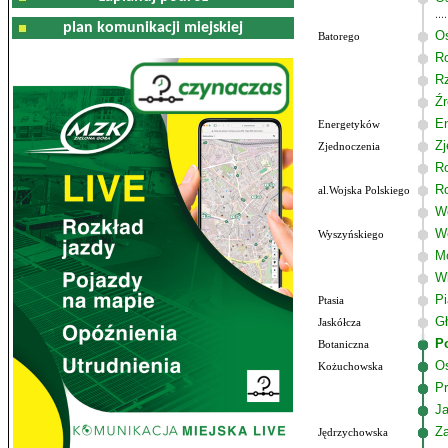
plan komunikacji miejskiej
Os
Batorego
R
R
Źr
E
Energetyków
Zj
Zjednoczenia
R
R
al.Wojska Polskiego
Wo
W
Wyszyńskiego
M
W
P
Ptasia
G
Jaskółcza
P
Botaniczna
Os
Kożuchowska
Pr
J
Z
Jędrzychowska