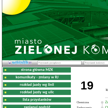
strona główna MZK
komunikaty - zmiany w RJ
19
rozkład jazdy wg linii
k
rozkład jazdy wg ulic
lista przystanków
Z
Chemiczna
zaplanuj podróż
C
Zjednoczenia