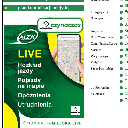
E
plan komunikacji miejskiej
E
Energetyków
L
Batorego
B
Ś
Kupiecka
C
Boh. Westerplatte
D
Centr. Przesiadkowe
S
Staszica
S
Waryńskiego
U
Podgórna
Lo
Szosa Kisielińska
G
O
O
os. Pomorskie
Os
os. Śląskie
O