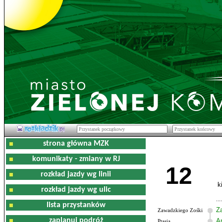
strona główna MZK
komunikaty - zmiany w RJ
12
rozkład jazdy wg linii
k
rozkład jazdy wg ulic
lista przystanków
Z
Zawadzkiego Zośki
zaplanuj podróż
Am
Ptasia