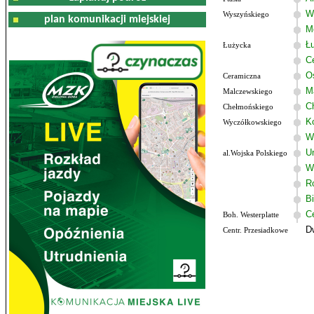
W
Wyszyńskiego
plan komunikacji miejskiej
M
Ł
Łużycka
C
Os
Ceramiczna
M
Malczewskiego
C
Chełmońskiego
K
Wyczółkowskiego
W
U
al.Wojska Polskiego
W
R
B
C
Boh. Westerplatte
D
Centr. Przesiadkowe