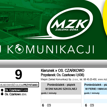
9
Kierunek » OS. CZARKOWO
Przystanek: Os. Czarkowo I (436)
Miejski Zakład Komunikacji Sp. z o.o., tel. 68 45-20-450, www.mz
IEJSCOWOŚĆ/ULICA/
PRZYSTANKI:
Poniedziałek - piątek
Poniedziałek - pi
W DNI NAUKI SZKOLNEJ
W FERIE I WAKA
Os. Czarkowo I
'
(436)
godz./ minuty
godz./ minuty
Os. Czarkowo
'
(654)
6
09
6
09