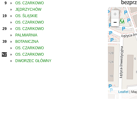
9
OS. CZARKOWO
»
JĘDRZYCHÓW
»
+
19
OS. ŚLĄSKIE
»
−
OS. CZARKOWO
»
29
OS. CZARKOWO
»
PALMIARNIA
»
39
BOTANICZNA
»
OS. CZARKOWO
»
N2
OS. CZARKOWO
»
DWORZEC GŁÓWNY
»
Leaflet
| Ma