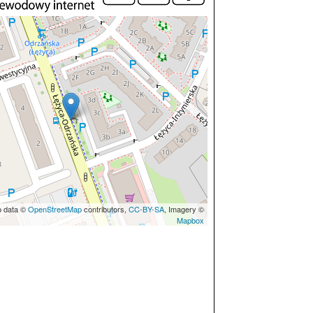
p data ©
OpenStreetMap
contributors,
CC-BY-SA
, Imagery ©
Mapbox