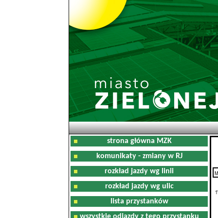
strona główna MZK
komunikaty - zmiany w RJ
rozkład jazdy wg linii
M
0
rozkład jazdy wg ulic
1
lista przystanków
wszystkie odjazdy z tego przystanku