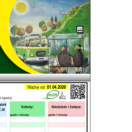
Ważny od:
01.04.2026
k.zgora.pl
ątek
Soboty:
Niedziele i święta:
CJE
godz./ minuty
godz./ minuty