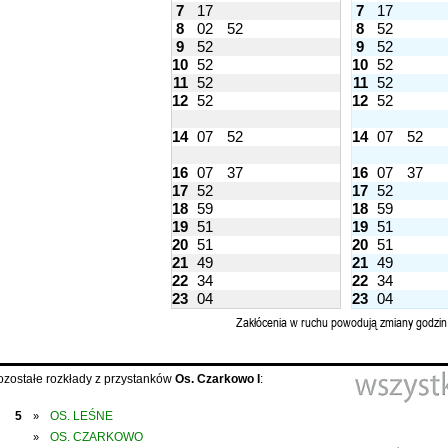
7
17
7
17
8
02
52
8
52
9
52
9
52
10
52
10
52
11
52
11
52
12
52
12
52
14
07
52
14
07
52
16
07
37
16
07
37
17
52
17
52
18
59
18
59
19
51
19
51
20
51
20
51
21
49
21
49
22
34
22
34
23
04
23
04
Zakłócenia w ruchu powodują zmiany godzin
ozostałe rozkłady z przystanków
Os. Czarkowo I
:
5
OS. LEŚNE
»
OS. CZARKOWO
»