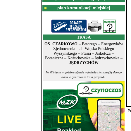
plan komunikacji miejskiej
TRASA
OS. CZARKOWO
– Batorego – Energetyków
– Zjednoczenia – al. Wojska Polskiego –
Wyszyńskiego – Ptasia – Jaskółcza –
Botaniczna – Kożuchowska – Jędrzychowska –
JĘDRZYCHÓW
Po kliknięciu w godzinę odjazdu wyświetlą się szczegóły danego
kursu w tym również trasa przejazdu.
P