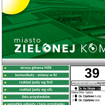
39
strona główna MZK
komunikaty - zmiany w RJ
rozkład jazdy wg linii
MIEJSCOWOŚĆ/ULICA/
PRZYST
Os. Na Olimpie
0'
(128)
rozkład jazdy wg ulic
Zielona Góra - Łężyca
Os. Czarkowo I
2'
(436)
lista przystanków
Os. Czarkowo
3'
(654)
wszystkie odjazdy z tego przystanku