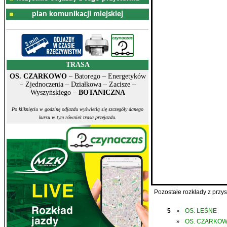
plan komunikacji miejskiej
TRASA
OS. CZARKOWO
– Batorego – Energetyków
– Zjednoczenia – Działkowa – Zacisze –
Wyszyńskiego –
BOTANICZNA
Po kliknięciu w godzinę odjazdu wyświetlą się szczegóły danego
kursu w tym również trasa przejazdu.
Pozostałe rozkłady z prz
5
OS. LEŚNE
»
OS. CZARKO
»