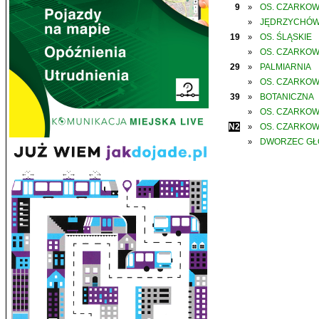
9
OS. CZARKO
»
JĘDRZYCHÓ
»
19
OS. ŚLĄSKIE
»
OS. CZARKO
»
29
PALMIARNIA
»
OS. CZARKO
»
39
BOTANICZNA
»
OS. CZARKO
»
N2
OS. CZARKO
»
DWORZEC G
»