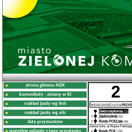
2
strona główna MZK
komunikaty - zmiany w RJ
rozkład jazdy wg linii
MIEJSCOWOŚĆ/ULICA/
PRZYST
Elektrociepłownia
0'
(32)
rozkład jazdy wg ulic
Zjednoczenia
1'
(33)
Rondo PCK/Lisia
3'
(34)
lista przystanków
Zielona Góra, al.Wojska Polskiego
Rondo PCK
wszystkie odjazdy z tego przystanku
4'
(176)