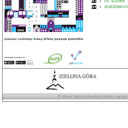
N1
OS. ŚLĄSKIE
»
N4
ZAJEZDNIA C
»
© Miejski Zakład Komunikacji Spółka z ogranic