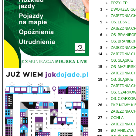
PRZYLEP
»
3
DWORZEC G
»
ZAJEZDNIA C
»
5
OS. LEŚNE
»
ZAJEZDNIA C
»
6
OS. BRANIBO
»
OS. BRANIBO
»
8
ZAJEZDNIA C
»
14
ZAJEZDNIA C
»
OS. ŚLĄSKIE
»
15
OS. MAZURSK
»
ZAJEZDNIA C
»
19
OS. ŚLĄSKIE
»
ZAJEZDNIA C
»
OS. CZARKO
»
OS. CZARKO
»
26
PKP NOWY KIS
»
ZAJEZDNIA C
»
27
OCHLA
»
ZAJEZDNIA C
»
39
BOTANICZNA
»