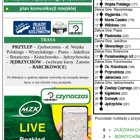
Wojska Polskiego
5'
(177)
plan komunikacji miejskiej
Zielona Góra, Wyszyńskiego
Węgierska
8'
(178)
Monte Cassino
10'
(179)
Wiśniowa
13'
(180)
Zielona Góra, Ptasia
Piastowska
14'
(225)
TRASA
Zielona Góra, Jaskółcza
Głowackiego
16'
(221)
PRZYLEP
– Zjednoczenia – al. Wojska
Zielona Góra, Botaniczna
Polskiego – Wyszyńskiego – Ptasia – Jaskółcza
Poniatowskiego n/ż
17'
(211
– Botaniczna – Kożuchowska – Jędrzychowska
Zielona Góra, Kożuchowska
–
JĘDRZYCHÓW
– (wybrane kursy: Zatonie
Os. Robotnicze
19'
(199)
–
BARCIKOWICE
)
Przyrodnicza
20'
(200)
Jałowcowa
21'
(347)
Po kliknięciu w godzinę odjazdu wyświetlą się szczegóły danego
Zielona Góra, Jędrzychowska
kursu w tym również trasa przejazdu.
Zawiszy Czarnego
22'
(201)
Kąpielowa
24'
(202)
Domeyki
26'
(203)
Jędrzychów
27'
(551)
...
Pozostałe rozkłady z prz
0
ZAJEZDNIA C
»
2
JĘDRZYCHÓ
»