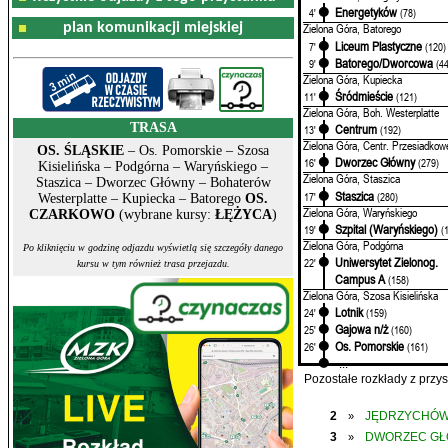
Energetyków
4'
(78)
plan komunikacji miejskiej
Zielona Góra, Batorego
Liceum Plastyczne
7'
(120)
Batorego/Dworcowa
9'
(4
Zielona Góra, Kupiecka
Śródmieście
11'
(121)
Zielona Góra, Boh. Westerplatte
TRASA
Centrum
13'
(192)
Zielona Góra, Centr. Przesiadkow
OS. ŚLĄSKIE
– Os. Pomorskie – Szosa
Dworzec Główny
16'
(279)
Kisielińska – Podgórna – Waryńskiego –
Zielona Góra, Staszica
Staszica – Dworzec Główny – Bohaterów
Staszica
17'
(280)
Westerplatte – Kupiecka – Batorego
OS.
Zielona Góra, Waryńskiego
CZARKOWO
(wybrane kursy:
ŁĘŻYCA
)
Szpital (Waryńskiego)
19'
(
Zielona Góra, Podgórna
Po kliknięciu w godzinę odjazdu wyświetlą się szczegóły danego
Uniwersytet Zielonog.
22'
kursu w tym również trasa przejazdu.
Campus A
(158)
Zielona Góra, Szosa Kisielińska
Lotnik
24'
(159)
Gajowa n/ż
25'
(160)
Os. Pomorskie
26'
(161)
...
Pozostałe rozkłady z prz
2
JĘDRZYCHÓ
»
3
DWORZEC G
»