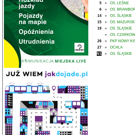
5
OS. LEŚNE
»
6
OS. BRANIBO
»
14
OS. ŚLĄSKIE
»
15
OS. MAZURSK
»
19
OS. ŚLĄSKIE
»
OS. CZARKO
»
26
PKP NOWY KIS
»
27
OCHLA
»
N1
OS. ŚLĄSKIE
»