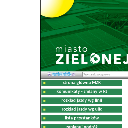
strona główna MZK
komunikaty - zmiany w RJ
rozkład jazdy wg linii
rozkład jazdy wg ulic
lista przystanków
zaplanuj podróż