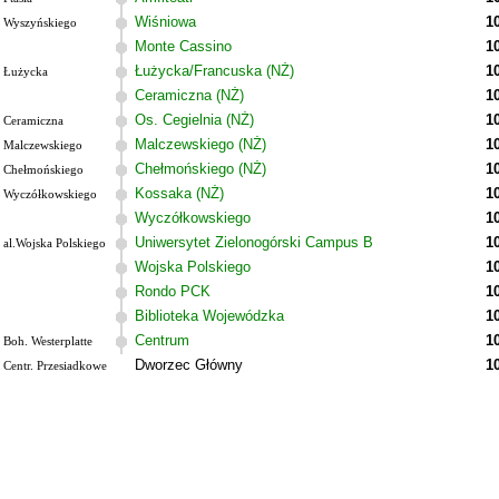
Wiśniowa
1
Wyszyńskiego
Monte Cassino
1
Łużycka/Francuska (NŻ)
1
Łużycka
Ceramiczna (NŻ)
1
Os. Cegielnia (NŻ)
1
Ceramiczna
Malczewskiego (NŻ)
1
Malczewskiego
Chełmońskiego (NŻ)
1
Chełmońskiego
Kossaka (NŻ)
1
Wyczółkowskiego
Wyczółkowskiego
1
Uniwersytet Zielonogórski Campus B
1
al.Wojska Polskiego
Wojska Polskiego
1
Rondo PCK
1
Biblioteka Wojewódzka
1
Centrum
1
Boh. Westerplatte
Dworzec Główny
1
Centr. Przesiadkowe