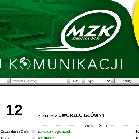
12
DWORZEC GŁÓWNY
kierunek »
Zielona Góra
Zawadzkiego Zośki
1
Zawadzkiego Zośki
Amfiteatr
1
Ptasia