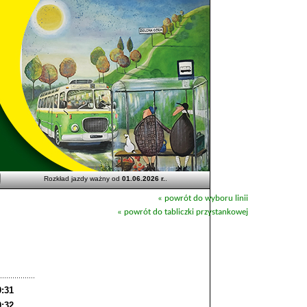
Rozkład jazdy ważny od
01.06.2026 r.
.
« powrót do wyboru linii
« powrót do tabliczki przystankowej
0:31
0:32