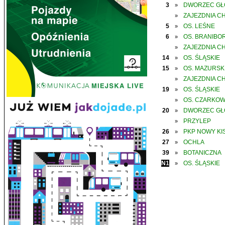
3
DWORZEC G
»
ZAJEZDNIA C
»
5
OS. LEŚNE
»
6
OS. BRANIBO
»
ZAJEZDNIA C
»
14
OS. ŚLĄSKIE
»
15
OS. MAZURSK
»
ZAJEZDNIA C
»
19
OS. ŚLĄSKIE
»
OS. CZARKO
»
20
DWORZEC G
»
PRZYLEP
»
26
PKP NOWY KIS
»
27
OCHLA
»
39
BOTANICZNA
»
N1
OS. ŚLĄSKIE
»