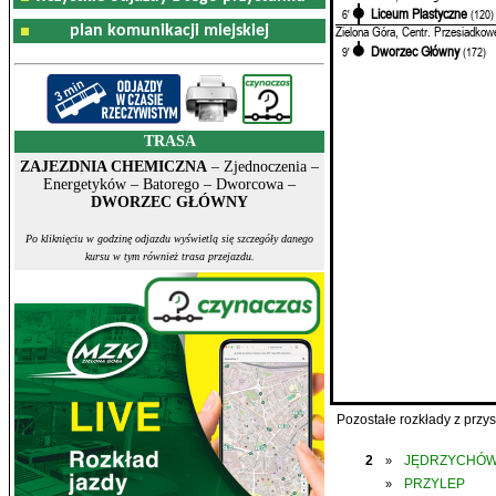
Liceum Plastyczne
6'
(120)
plan komunikacji miejskiej
Zielona Góra, Centr. Przesiadkow
Dworzec Główny
9'
(172)
TRASA
ZAJEZDNIA CHEMICZNA
– Zjednoczenia –
Energetyków – Batorego – Dworcowa –
DWORZEC GŁÓWNY
Po kliknięciu w godzinę odjazdu wyświetlą się szczegóły danego
kursu w tym również trasa przejazdu.
Pozostałe rozkłady z prz
2
JĘDRZYCHÓ
»
PRZYLEP
»