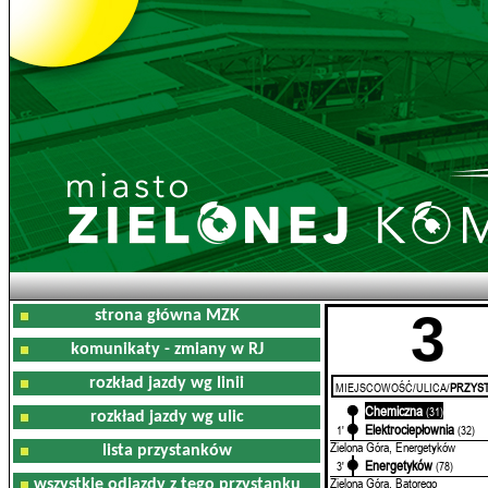
3
strona główna MZK
komunikaty - zmiany w RJ
rozkład jazdy wg linii
MIEJSCOWOŚĆ/ULICA/
PRZYST
Chemiczna
0'
(31)
rozkład jazdy wg ulic
Elektrociepłownia
1'
(32)
Zielona Góra, Energetyków
lista przystanków
Energetyków
3'
(78)
Zielona Góra, Batorego
wszystkie odjazdy z tego przystanku