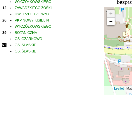
WYCZÓŁKOWSKIEGO
»
12
ZAWADZKIEGO ZOŚKI
»
+
DWORZEC GŁÓWNY
»
26
PKP NOWY KISIELIN
−
»
WYCZÓŁKOWSKIEGO
»
39
BOTANICZNA
»
OS. CZARKOWO
»
N3
OS. ŚLĄSKIE
»
OS. ŚLĄSKIE
»
Leaflet
| Ma