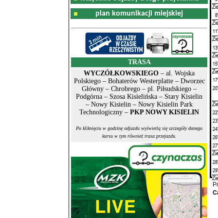
Zi
plan komunikacji miejskiej
8
Zi
11
Zi
13
Zi
TRASA
15
Zi
WYCZÓŁKOWSKIEGO
– al. Wojska
17
Polskiego – Bohaterów Westerplatte – Dworzec
20
Główny – Chrobrego – pl. Piłsudskiego –
Podgórna – Szosa Kisielińska – Stary Kisielin
Zi
– Nowy Kisielin – Nowy Kisielin Park
Technologiczny –
PKP NOWY KISIELIN
22
23
24
Po kliknięciu w godzinę odjazdu wyświetlą się szczegóły danego
kursu w tym również trasa przejazdu.
26
27
Zi
28
29
Zi
P
C