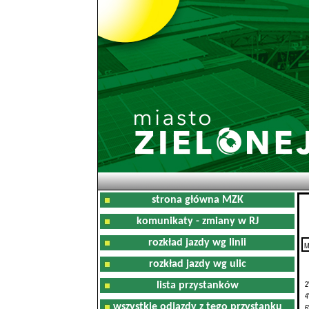
strona główna MZK
komunikaty - zmiany w RJ
rozkład jazdy wg linii
M
0
rozkład jazdy wg ulic
2
lista przystanków
4
wszystkie odjazdy z tego przystanku
6