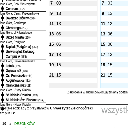
7
03
7
03
elona Góra, Boh. Westerplatte
Centrum
'
(192)
9
13
9
13
elona Góra, Centr. Przesiadkowe
Dworzec Główny
'
(279)
elona Góra, Chrobrego
11
13
11
13
Chrobrego
'
(267)
elona Góra, pl.Piłsudskiego
13
06
13
06
Urząd Miasta
'
(268)
elona Góra, Podgórna
15
06
15
06
Szpital (Podgórna)
'
(269)
Uniwersytet Zielonog.
'
17
13
17
13
Campus A
(158)
elona Góra, Szosa Kisielińska
19
15
19
15
Lotnik
'
(159)
Gajowa n/ż
'
(160)
21
15
21
15
Os. Pomorskie
'
(161)
Augustowska
'
(162)
Graniczna n/ż
'
(429)
elona Góra - Stary Kisielin
Zakłócenia w ruchu powodują zmiany godzin
St. Kisielin Szkolna
'
(163)
St. Kisielin Św. Floriana
'
(164)
elona Góra - Nowy Kisielin
ozostałe rozkłady z przystanków
Uniwersytet Zielonogórski
...
ampus B
:
10
DRZONKÓW
»