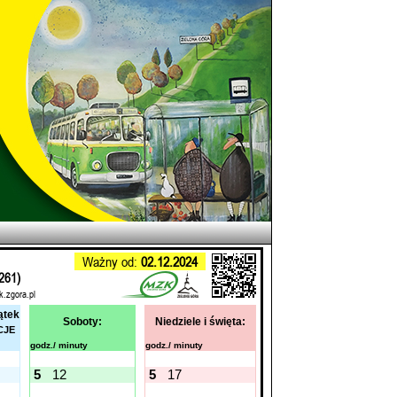
Ważny od:
02.12.2024
261)
k.zgora.pl
ątek
Soboty:
Niedziele i święta:
CJE
godz./ minuty
godz./ minuty
5
12
5
17