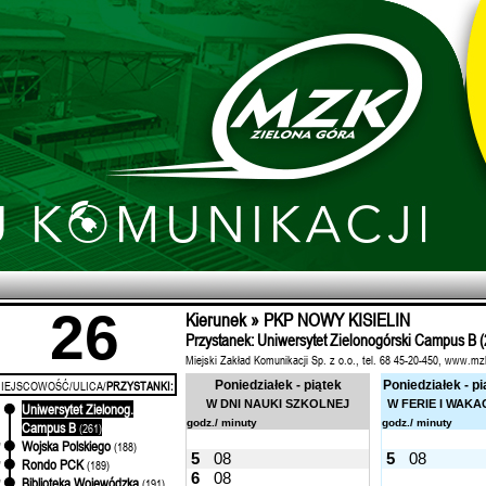
26
Kierunek » PKP NOWY KISIELIN
Przystanek: Uniwersytet Zielonogórski Campus B (
Miejski Zakład Komunikacji Sp. z o.o., tel. 68 45-20-450, www.mz
IEJSCOWOŚĆ/ULICA/
PRZYSTANKI:
Poniedziałek - piątek
Poniedziałek - pi
W DNI NAUKI SZKOLNEJ
W FERIE I WAKA
Uniwersytet Zielonog.
'
godz./ minuty
godz./ minuty
Campus B
(261)
Wojska Polskiego
'
(188)
5
08
5
08
Rondo PCK
'
(189)
6
08
Biblioteka Wojewódzka
'
(191)