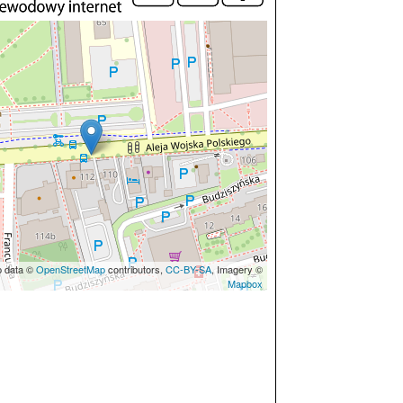
p data ©
OpenStreetMap
contributors,
CC-BY-SA
, Imagery ©
Mapbox