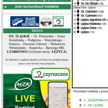
Os. Na Olimpie
8'
(128)
plan komunikacji miejskiej
Zielona Góra - Łężyca
Os. Czarkowo I
10'
(436)
Os. Czarkowo
11'
(657)
Łężyca Jagodowa n/ż
12'
(
Łężyca Kwiatowa
14'
(129)
Łężyca Dolna
15'
(130)
TRASA
Łężyca
16'
(112)
OS. ŚLĄSKIE
– Os. Pomorskie – Szosa
Kisielińska – Podgórna – Waryńskiego –
Staszica – Dworzec Główny – Bohaterów
Westerplatte – Kupiecka – Batorego
OS.
CZARKOWO
(wybrane kursy:
ŁĘŻYCA
)
Po kliknięciu w godzinę odjazdu wyświetlą się szczegóły danego
kursu w tym również trasa przejazdu.
Pozostałe rozkłady z prz
0
ZAJEZDNIA C
»
5
OS. LEŚNE
»