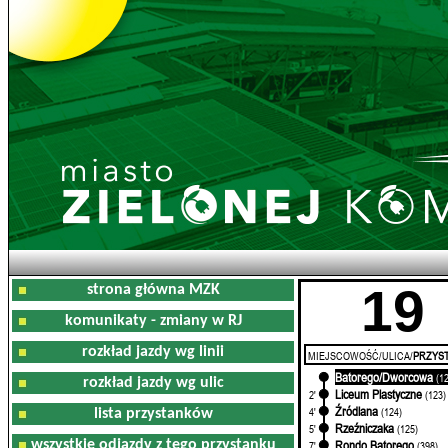
19
strona główna MZK
komunikaty - zmiany w RJ
rozkład jazdy wg linii
MIEJSCOWOŚĆ/ULICA/
PRZYST
Batorego/Dworcowa
0'
(1
rozkład jazdy wg ulic
Liceum Plastyczne
2'
(123)
Źródlana
4'
(124)
lista przystanków
Rzeźniczaka
5'
(125)
wszystkie odjazdy z tego przystanku
Rondo Batorego
7'
(398)