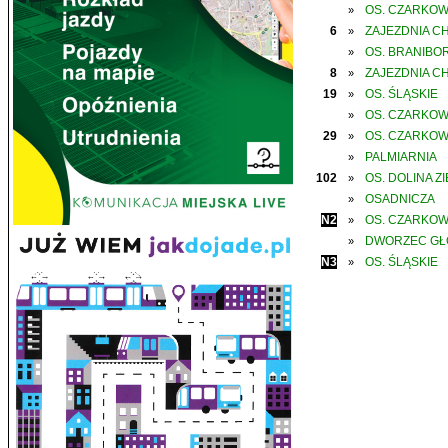
OS. CZARKO
»
6
ZAJEZDNIA C
»
OS. BRANIBO
»
8
ZAJEZDNIA C
»
19
OS. ŚLĄSKIE
»
OS. CZARKO
»
29
OS. CZARKO
»
PALMIARNIA
»
102
OS. DOLINA Z
»
OSADNICZA
»
N2
OS. CZARKO
»
DWORZEC G
»
N3
OS. ŚLĄSKIE
»