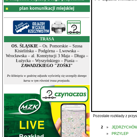
plan komunikacji miejskiej
TRASA
OS. ŚLĄSKIE
– Os. Pomorskie – Szosa
Kisielińska – Podgórna – Lwowska –
Wrocławska – al. Konstytucji 3 Maja – Długa –
Łużycka – Wyszyńskiego – Ptasia –
ZAWADZKIEGO "ZOŚKI"
Po kliknięciu w godzinę odjazdu wyświetlą się szczegóły danego
kursu w tym również trasa przejazdu.
Pozostałe rozkłady z prz
2
JĘDRZYCHÓ
»
PRZYLEP
»