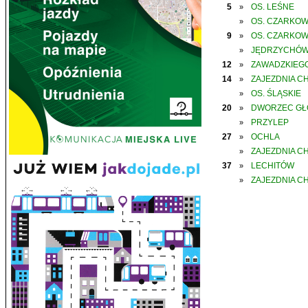
5
OS. LEŚNE
»
OS. CZARKO
»
9
OS. CZARKO
»
JĘDRZYCHÓ
»
12
ZAWADZKIEGO
»
14
ZAJEZDNIA C
»
OS. ŚLĄSKIE
»
20
DWORZEC G
»
PRZYLEP
»
27
OCHLA
»
ZAJEZDNIA C
»
37
LECHITÓW
»
ZAJEZDNIA C
»