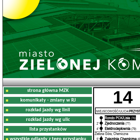
14
strona główna MZK
komunikaty - zmiany w RJ
rozkład jazdy wg linii
MIEJSCOWOŚĆ/ULICA/
PRZYST
Rondo PCK/Lisia
0'
(76)
rozkład jazdy wg ulic
Zjednoczenia
2'
(77)
Elektrociepłownia
4'
(79)
lista przystanków
Zielona Góra, Chemiczna
Zajezdnia Chemiczna
wszystkie odjazdy z tego przystanku
5'
(