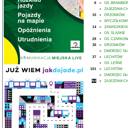
6
OS. BRANIBO
»
ZAJEZDNIA C
»
10
DRZONKÓW
»
WYCZÓŁKOWS
»
14
ZAWADZKIEGO
»
OS. ŚLĄSKIE
»
29
OS. CZARKO
»
30
DRZONKÓW
»
DWORZEC G
»
37
LECHITÓW
»
OS. LEŚNE
»
101
LECHITÓW
»
DWORZEC G
»
N4
ZAJEZDNIA C
»