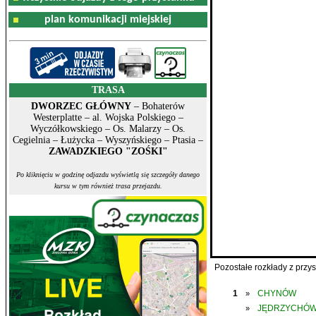
plan komunikacji miejskiej
TRASA
DWORZEC GŁÓWNY
– Bohaterów
Westerplatte – al. Wojska Polskiego –
Wyczółkowskiego – Os. Malarzy – Os.
Cegielnia – Łużycka – Wyszyńskiego – Ptasia –
ZAWADZKIEGO "ZOŚKI"
Po kliknięciu w godzinę odjazdu wyświetlą się szczegóły danego
kursu w tym również trasa przejazdu.
Pozostałe rozkłady z prz
1
CHYNÓW
»
JĘDRZYCHÓ
»