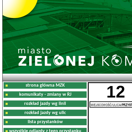
12
strona główna MZK
komunikaty - zmiany w RJ
rozkład jazdy wg linii
MIEJSCOWOŚĆ/ULICA/
PRZYST
rozkład jazdy wg ulic
lista przystanków
wszystkie odjazdy z tego przystanku