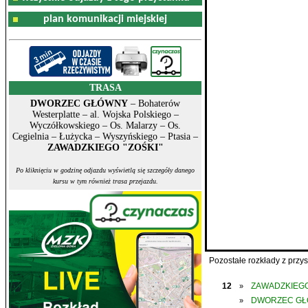
plan komunikacji miejskiej
TRASA
DWORZEC GŁÓWNY
– Bohaterów
Westerplatte – al. Wojska Polskiego –
Wyczółkowskiego – Os. Malarzy – Os.
Cegielnia – Łużycka – Wyszyńskiego – Ptasia –
ZAWADZKIEGO "ZOŚKI"
Po kliknięciu w godzinę odjazdu wyświetlą się szczegóły danego
kursu w tym również trasa przejazdu.
Pozostałe rozkłady z prz
12
ZAWADZKIEGO
»
DWORZEC G
»