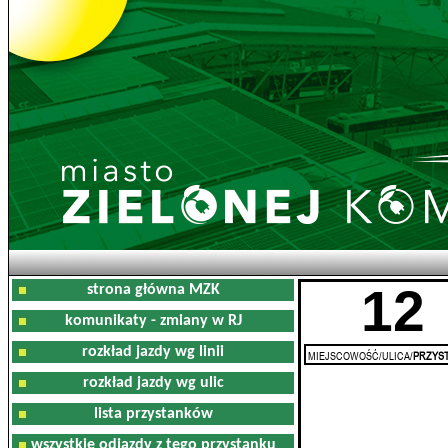
12
strona główna MZK
komunikaty - zmiany w RJ
rozkład jazdy wg linii
MIEJSCOWOŚĆ/ULICA/
PRZYST
rozkład jazdy wg ulic
lista przystanków
wszystkie odjazdy z tego przystanku