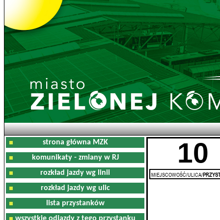
10
strona główna MZK
komunikaty - zmiany w RJ
rozkład jazdy wg linii
MIEJSCOWOŚĆ/ULICA/
PRZYST
rozkład jazdy wg ulic
lista przystanków
wszystkie odjazdy z tego przystanku