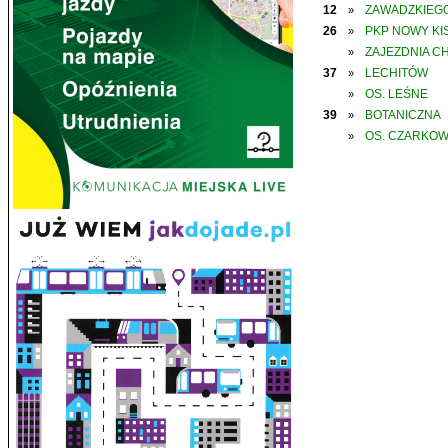
12
ZAWADZKIEGO
»
26
PKP NOWY KIS
»
ZAJEZDNIA C
»
37
LECHITÓW
»
OS. LEŚNE
»
39
BOTANICZNA
»
OS. CZARKO
»