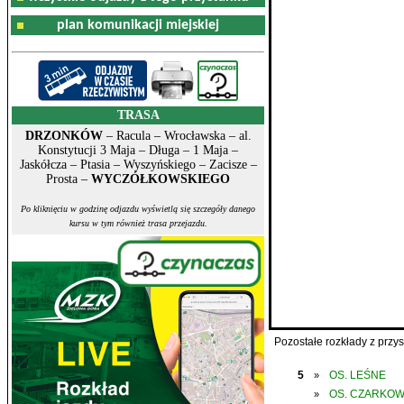
plan komunikacji miejskiej
TRASA
DRZONKÓW
– Racula – Wrocławska – al.
Konstytucji 3 Maja – Długa – 1 Maja –
Jaskółcza – Ptasia – Wyszyńskiego – Zacisze –
Prosta –
WYCZÓŁKOWSKIEGO
Po kliknięciu w godzinę odjazdu wyświetlą się szczegóły danego
kursu w tym również trasa przejazdu.
Pozostałe rozkłady z prz
5
OS. LEŚNE
»
OS. CZARKO
»