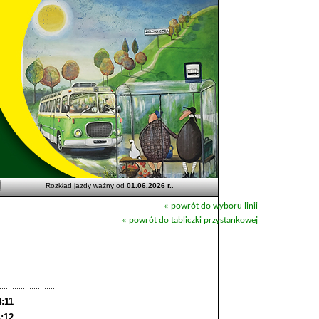
Rozkład jazdy ważny od
01.06.2026 r.
.
« powrót do wyboru linii
« powrót do tabliczki przystankowej
4:11
:12