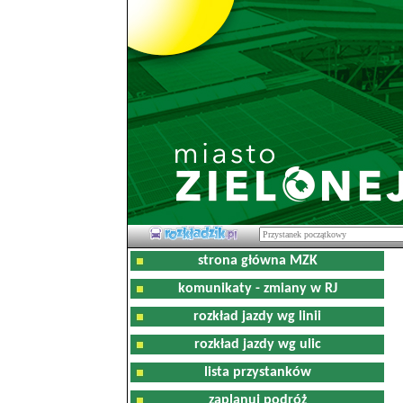
strona główna MZK
komunikaty - zmiany w RJ
rozkład jazdy wg linii
rozkład jazdy wg ulic
lista przystanków
zaplanuj podróż