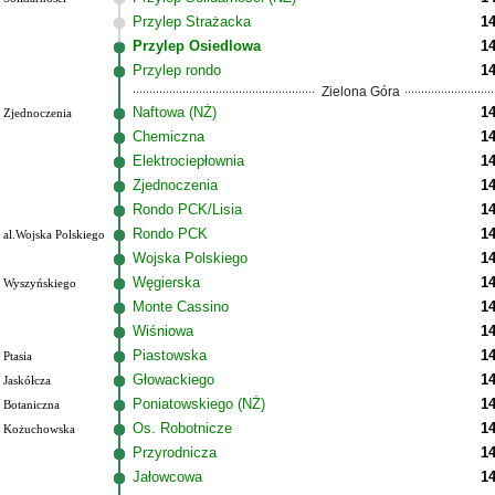
Przylep Strażacka
14
Przylep Osiedlowa
14
Przylep rondo
14
Zielona Góra
Naftowa (NŻ)
14
Zjednoczenia
Chemiczna
14
Elektrociepłownia
14
Zjednoczenia
14
Rondo PCK/Lisia
14
Rondo PCK
14
al.Wojska Polskiego
Wojska Polskiego
14
Węgierska
14
Wyszyńskiego
Monte Cassino
14
Wiśniowa
14
Piastowska
14
Ptasia
Głowackiego
14
Jaskółcza
Poniatowskiego (NŻ)
14
Botaniczna
Os. Robotnicze
14
Kożuchowska
Przyrodnicza
14
Jałowcowa
14