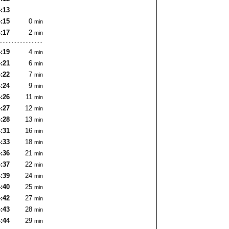
:13
:15
0
min
:17
2
min
:19
4
min
:21
6
min
:22
7
min
:24
9
min
:26
11
min
:27
12
min
:28
13
min
:31
16
min
:33
18
min
:36
21
min
:37
22
min
:39
24
min
:40
25
min
:42
27
min
:43
28
min
:44
29
min