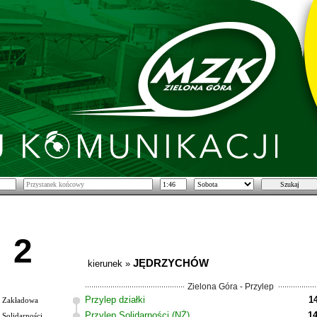
2
JĘDRZYCHÓW
kierunek »
Zielona Góra - Przylep
Przylep działki
1
Zakładowa
Przylep Solidarności (NŻ)
14
Solidarności