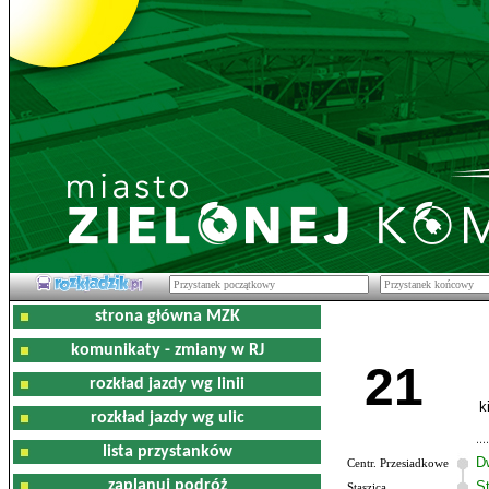
strona główna MZK
komunikaty - zmiany w RJ
21
rozkład jazdy wg linii
k
rozkład jazdy wg ulic
lista przystanków
D
Centr. Przesiadkowe
zaplanuj podróż
S
Staszica