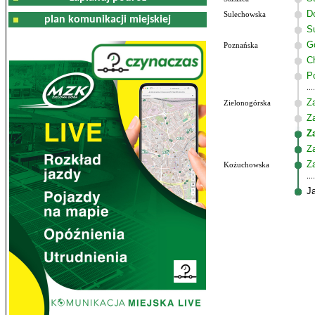
Do
Sulechowska
plan komunikacji miejskiej
S
G
Poznańska
C
P
Z
Zielonogórska
Z
Z
Z
Z
Kożuchowska
J