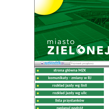
strona główna MZK
komunikaty - zmiany w RJ
rozkład jazdy wg linii
rozkład jazdy wg ulic
lista przystanków
zaplanuj podróż