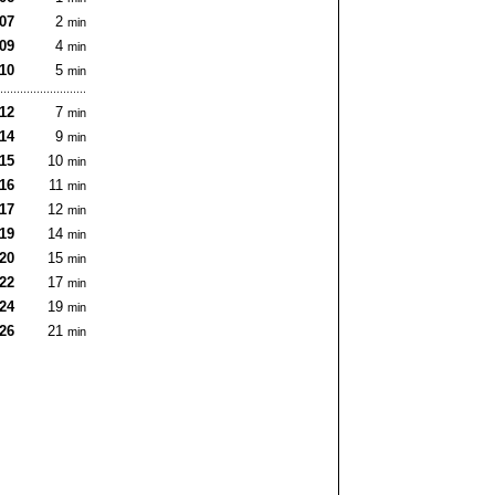
:07
2
min
:09
4
min
:10
5
min
:12
7
min
:14
9
min
:15
10
min
:16
11
min
:17
12
min
:19
14
min
:20
15
min
:22
17
min
:24
19
min
:26
21
min