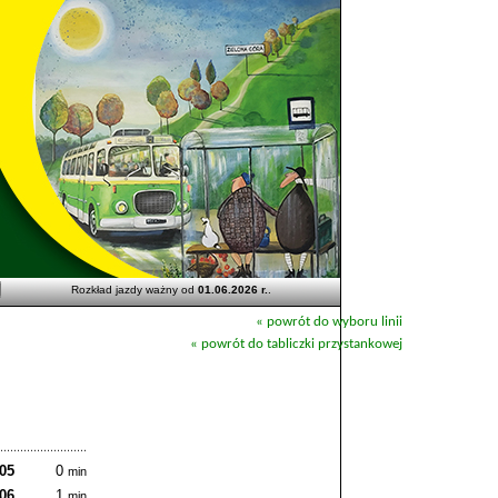
Rozkład jazdy ważny od
01.06.2026 r.
.
« powrót do wyboru linii
« powrót do tabliczki przystankowej
:05
0
min
:06
1
min