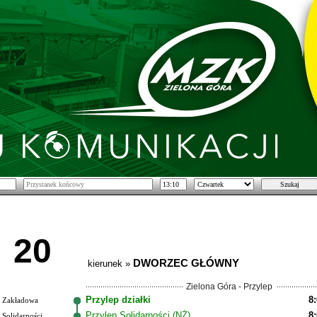
20
DWORZEC GŁÓWNY
kierunek »
Zielona Góra - Przylep
Przylep działki
8
Zakładowa
Przylep Solidarności (NŻ)
8
Solidarności