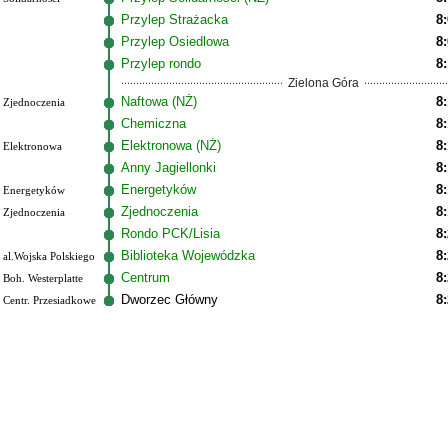
Przylep Strażacka
8
Przylep Osiedlowa
8
Przylep rondo
8
Zielona Góra
Naftowa (NŻ)
8
Zjednoczenia
Chemiczna
8
Elektronowa (NŻ)
8
Elektronowa
Anny Jagiellonki
8
Energetyków
8
Energetyków
Zjednoczenia
8
Zjednoczenia
Rondo PCK/Lisia
8
Biblioteka Wojewódzka
8
al.Wojska Polskiego
Centrum
8
Boh. Westerplatte
Dworzec Główny
8
Centr. Przesiadkowe