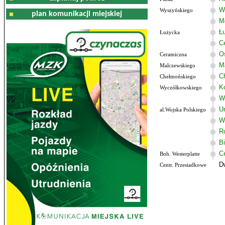
W
Wyszyńskiego
plan komunikacji miejskiej
M
Ł
Łużycka
C
Os
Ceramiczna
M
Malczewskiego
C
Chełmońskiego
K
Wyczółkowskiego
W
U
al.Wojska Polskiego
W
R
B
C
Boh. Westerplatte
D
Centr. Przesiadkowe