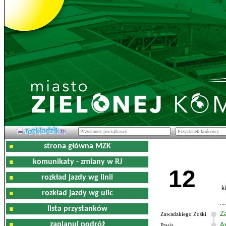
strona główna MZK
komunikaty - zmiany w RJ
12
rozkład jazdy wg linii
k
rozkład jazdy wg ulic
lista przystanków
Z
Zawadzkiego Zośki
zaplanuj podróż
Am
Ptasia