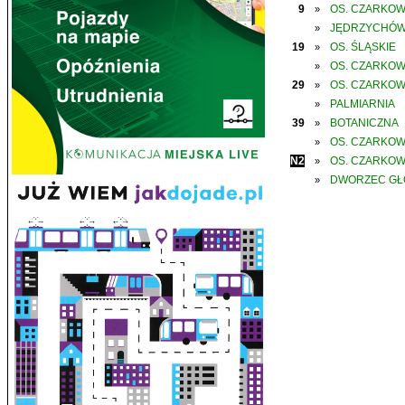
9
OS. CZARKO
»
JĘDRZYCHÓ
»
19
OS. ŚLĄSKIE
»
OS. CZARKO
»
29
OS. CZARKO
»
PALMIARNIA
»
39
BOTANICZNA
»
OS. CZARKO
»
N2
OS. CZARKO
»
DWORZEC G
»