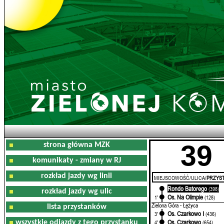
39
strona główna MZK
komunikaty - zmiany w RJ
rozkład jazdy wg linii
MIEJSCOWOŚĆ/ULICA/
PRZYST
Rondo Batorego
0'
(398)
rozkład jazdy wg ulic
Os. Na Olimpie
1'
(128)
Zielona Góra - Łężyca
lista przystanków
Os. Czarkowo I
3'
(436)
Os. Czarkowo
wszystkie odjazdy z tego przystanku
4'
(654)