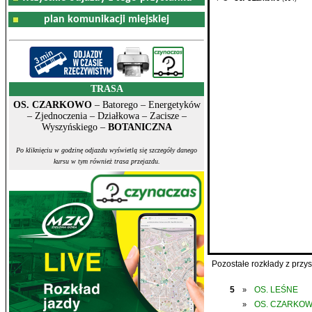
plan komunikacji miejskiej
TRASA
OS. CZARKOWO
– Batorego – Energetyków
– Zjednoczenia – Działkowa – Zacisze –
Wyszyńskiego –
BOTANICZNA
Po kliknięciu w godzinę odjazdu wyświetlą się szczegóły danego
kursu w tym również trasa przejazdu.
Pozostałe rozkłady z prz
5
OS. LEŚNE
»
OS. CZARKO
»