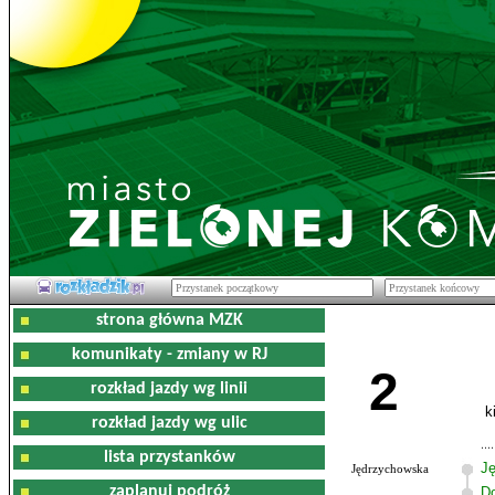
strona główna MZK
komunikaty - zmiany w RJ
2
rozkład jazdy wg linii
k
rozkład jazdy wg ulic
lista przystanków
J
Jędrzychowska
zaplanuj podróż
D