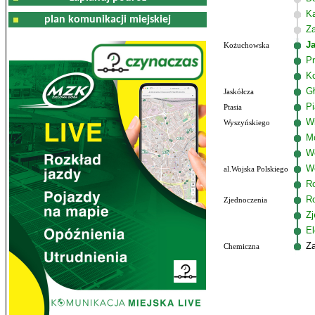
K
plan komunikacji miejskiej
Z
J
Kożuchowska
Pr
K
G
Jaskółcza
P
Ptasia
W
Wyszyńskiego
M
W
Wo
al.Wojska Polskiego
R
R
Zjednoczenia
Zj
El
Z
Chemiczna