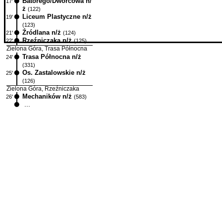
Batorego/Dworcowa n/
17'
ż
(122)
Liceum Plastyczne n/ż
19'
(123)
Źródlana n/ż
21'
(124)
Rzeźniczaka n/ż
22'
(125)
Zielona Góra, Trasa Północna
Trasa Północna n/ż
24'
(331)
Os. Zastalowskie n/ż
25'
(126)
Zielona Góra, Rzeźniczaka
Mechaników n/ż
26'
(583)
...