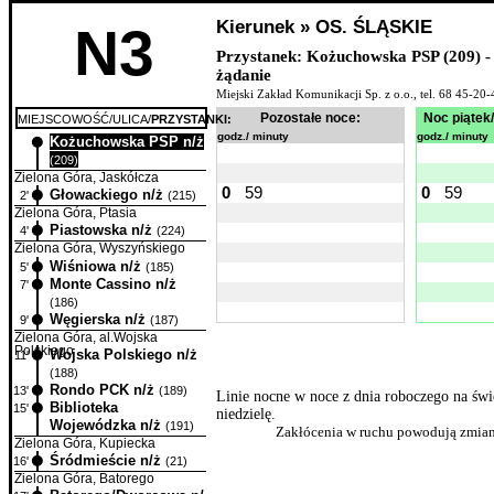
Kierunek » OS. ŚLĄSKIE
N3
Przystanek: Kożuchowska PSP (209) -
żądanie
Miejski Zakład Komunikacji Sp. z o.o., tel. 68 45-2
Pozostałe noce:
Noc piątek
MIEJSCOWOŚĆ/ULICA/
PRZYSTANKI:
godz./ minuty
godz./ minuty
Kożuchowska PSP n/ż
0'
(209)
Zielona Góra, Jaskółcza
0
59
0
59
Głowackiego n/ż
2'
(215)
Zielona Góra, Ptasia
Piastowska n/ż
4'
(224)
Zielona Góra, Wyszyńskiego
Wiśniowa n/ż
5'
(185)
Monte Cassino n/ż
7'
(186)
Węgierska n/ż
9'
(187)
Zielona Góra, al.Wojska
Polskiego
Wojska Polskiego n/ż
11'
(188)
Rondo PCK n/ż
13'
(189)
Linie nocne w noce z dnia roboczego na świ
Biblioteka
15'
niedzielę.
Wojewódzka n/ż
(191)
Zakłócenia w ruchu powodują zmian
Zielona Góra, Kupiecka
Śródmieście n/ż
16'
(21)
Zielona Góra, Batorego